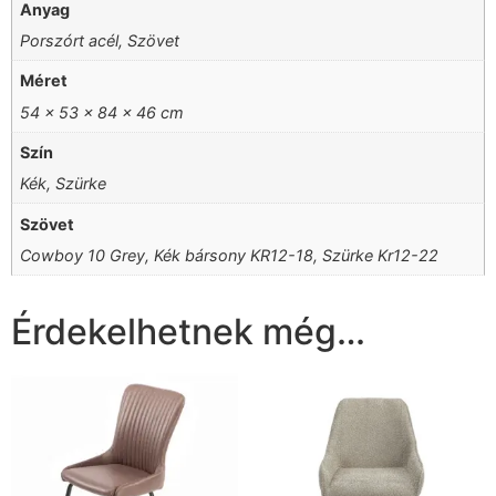
Anyag
Porszórt acél, Szövet
Méret
54 x 53 x 84 x 46 cm
Szín
Kék, Szürke
Szövet
Cowboy 10 Grey, Kék bársony KR12-18, Szürke Kr12-22
Érdekelhetnek még…