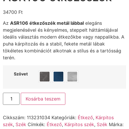
34700
Ft
Az
ASR106 étkezőszék metál lábbal
elegáns
megjelenésével és kényelmes, steppelt háttámlájával
ideális választás modern étkezőkbe vagy nappalikba. A
puha kárpitozás és a stabil, fekete metál lábak
tökéletes kombinációt alkotnak a stílus és a tartósság
terén.
Szövet
Kosárba teszem
Cikkszám:
113231034
Kategóriák:
Étkező
,
Kárpitos
szék
,
Szék
Címkék:
Étkező
,
Kárpitos szék
,
Szék
Márka: