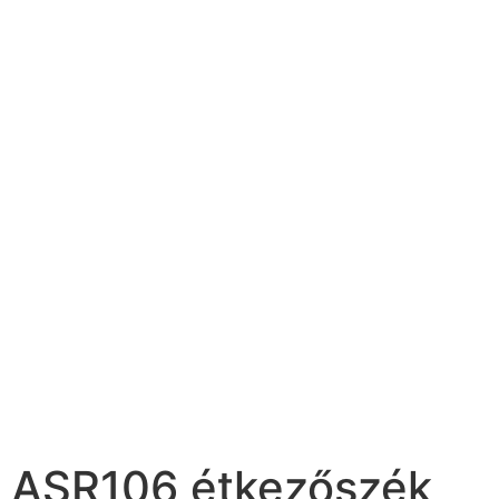
ASR106 étkezőszék