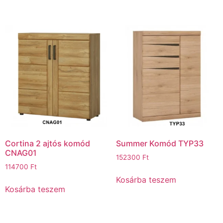
Cortina 2 ajtós komód
Summer Komód TYP33
CNAG01
152300
Ft
114700
Ft
Kosárba teszem
Kosárba teszem