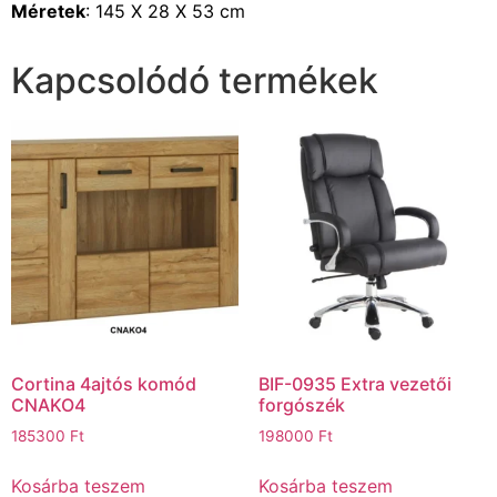
Méretek
: 145 X 28 X 53 cm
Kapcsolódó termékek
Cortina 4ajtós komód
BIF-0935 Extra vezetői
CNAKO4
forgószék
185300
Ft
198000
Ft
Kosárba teszem
Kosárba teszem