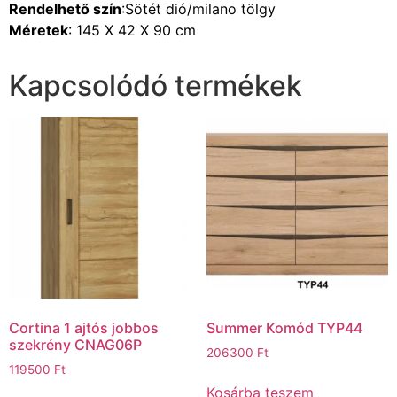
Rendelhető szín
:Sötét dió/milano tölgy
Méretek
: 145 X 42 X 90 cm
Kapcsolódó termékek
Cortina 1 ajtós jobbos
Summer Komód TYP44
szekrény CNAG06P
206300
Ft
119500
Ft
Kosárba teszem