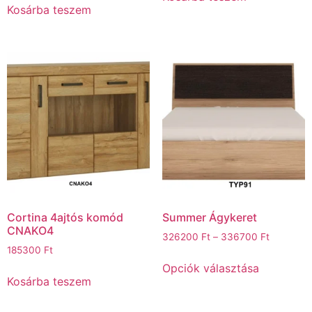
Kosárba teszem
Cortina 4ajtós komód
Summer Ágykeret
CNAKO4
326200
Ft
–
336700
Ft
185300
Ft
Opciók választása
Kosárba teszem