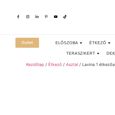
Outlet
ELŐSZOBA
ÉTKEZŐ
TERASZ/KERT
DEK
Kezdőlap
/
Étkező
/
Asztal
/ Lavina 1 étkezőa