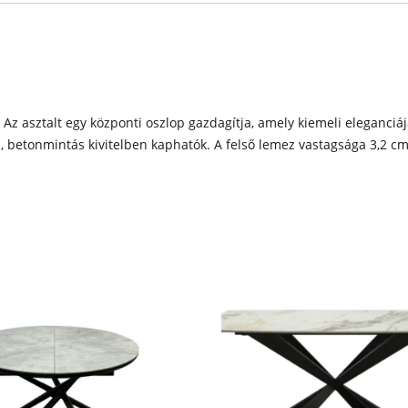
Az asztalt egy központi oszlop gazdagítja, amely kiemeli eleganciájá
 betonmintás kivitelben kaphatók. A felső lemez vastagsága 3,2 cm