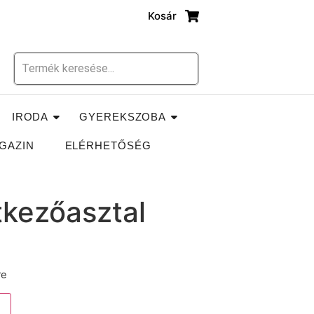
Kosár
IRODA
GYEREKSZOBA
GAZIN
ELÉRHETŐSÉG
tkezőasztal
re