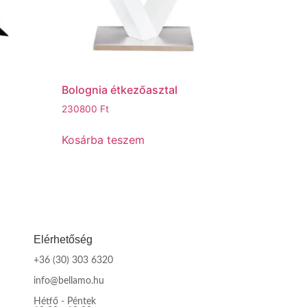
Bolognia étkezőasztal
230800
Ft
Kosárba teszem
Elérhetőség
+36 (30) 303 6320
info@bellamo.hu
Hétfő - Péntek