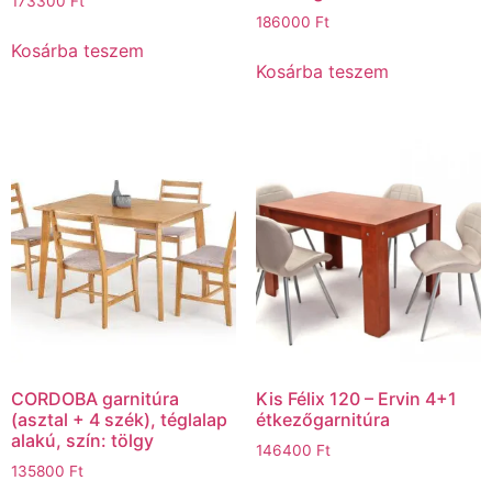
173300
Ft
186000
Ft
Kosárba teszem
Kosárba teszem
CORDOBA garnitúra
Kis Félix 120 – Ervin 4+1
(asztal + 4 szék), téglalap
étkezőgarnitúra
alakú, szín: tölgy
146400
Ft
135800
Ft