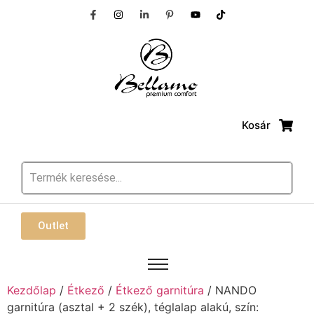
Kosár
Outlet
Kezdőlap
/
Étkező
/
Étkező garnitúra
/ NANDO
garnitúra (asztal + 2 szék), téglalap alakú, szín: