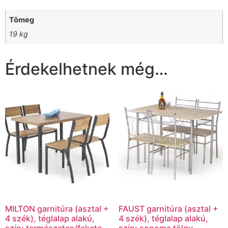
Tömeg
19 kg
Érdekelhetnek még…
MILTON garnitúra (asztal +
FAUST garnitúra (asztal +
4 szék), téglalap alakú,
4 szék), téglalap alakú,
szín: természetes/fekete
szín: sonoma tölgy