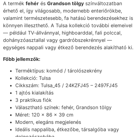
A termék
fehér
és
Grandson tölgy
színváltozatban
érhető el, így világosabb, modernebb enteriőrökbe,
valamint természetesebb, fa hatású berendezésekhez is
könnyen illeszthető. A Tulsa kollekció további elemeivel
— például TV-állvánnyal, highboarddal, fali polccal,
dohányzóasztallal vagy gardróbszekrénnyel —
egységes nappali vagy étkező berendezés alakítható ki.
Főbb jellemzők:
Terméktípus: komód / tárolószekrény
Kollekció: Tulsa
Cikkszám: Tulsa_45 / 24KZFJ45 – 2497FJ45
1 ajtós kialakítás
3 praktikus fiók
Választható színek: fehér, Grandson tölgy
Méret: 120 × 86 × 39 cm
Modern, elegáns megjelenés
Ideális nappaliba, étkezőbe, társalgóba vagy
dolgozószobába