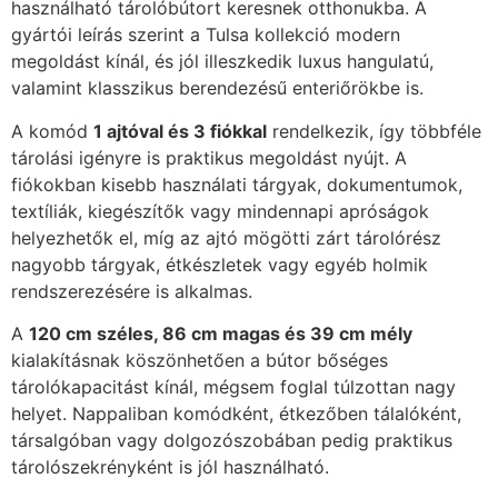
használható tárolóbútort keresnek otthonukba. A
gyártói leírás szerint a Tulsa kollekció modern
megoldást kínál, és jól illeszkedik luxus hangulatú,
valamint klasszikus berendezésű enteriőrökbe is.
A komód
1 ajtóval és 3 fiókkal
rendelkezik, így többféle
tárolási igényre is praktikus megoldást nyújt. A
fiókokban kisebb használati tárgyak, dokumentumok,
textíliák, kiegészítők vagy mindennapi apróságok
helyezhetők el, míg az ajtó mögötti zárt tárolórész
nagyobb tárgyak, étkészletek vagy egyéb holmik
rendszerezésére is alkalmas.
A
120 cm széles, 86 cm magas és 39 cm mély
kialakításnak köszönhetően a bútor bőséges
tárolókapacitást kínál, mégsem foglal túlzottan nagy
helyet. Nappaliban komódként, étkezőben tálalóként,
társalgóban vagy dolgozószobában pedig praktikus
tárolószekrényként is jól használható.