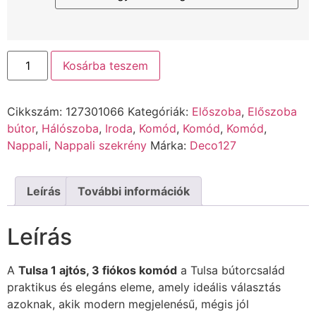
Kosárba teszem
Cikkszám:
127301066
Kategóriák:
Előszoba
,
Előszoba
bútor
,
Hálószoba
,
Iroda
,
Komód
,
Komód
,
Komód
,
Nappali
,
Nappali szekrény
Márka:
Deco127
Leírás
További információk
Leírás
A
Tulsa 1 ajtós, 3 fiókos komód
a Tulsa bútorcsalád
praktikus és elegáns eleme, amely ideális választás
azoknak, akik modern megjelenésű, mégis jól