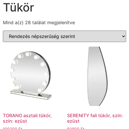
Tükör
Mind a(z) 28 találat megjelenítve
TORANO asztali tükör,
SERENITY fali tükör, szín:
szín: ezüst
ezüst
109200
Ft
50800
Ft