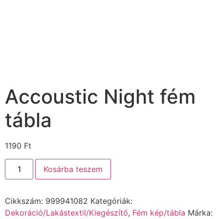
Accoustic Night fém
tábla
1190
Ft
Kosárba teszem
Cikkszám:
999941082
Kategóriák:
Dekoráció/Lakástextil/Kiegészítő
,
Fém kép/tábla
Márka: