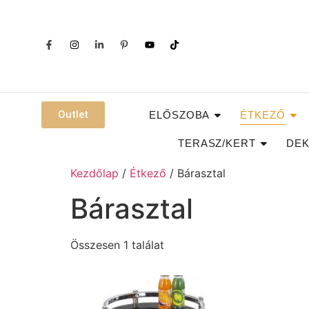
Outlet
ELŐSZOBA
ÉTKEZŐ
TERASZ/KERT
DEK
Kezdőlap
/
Étkező
/ Bárasztal
Bárasztal
Összesen 1 találat