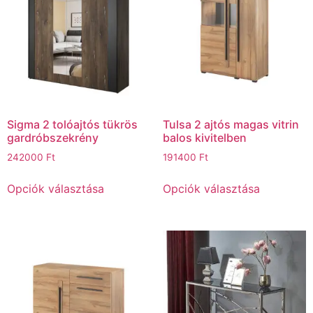
Sigma 2 tolóajtós tükrös
Tulsa 2 ajtós magas vitrin
gardróbszekrény
balos kivitelben
242000
Ft
191400
Ft
Opciók választása
Opciók választása