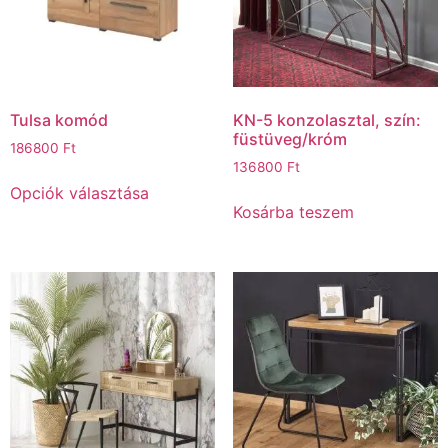
Tulsa komód
KN-5 konzolasztal, szín:
füstüveg/króm
186800
Ft
136800
Ft
Opciók választása
Kosárba teszem