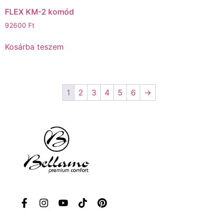
FLEX KM-2 komód
92600
Ft
Kosárba teszem
1
2
3
4
5
6
→