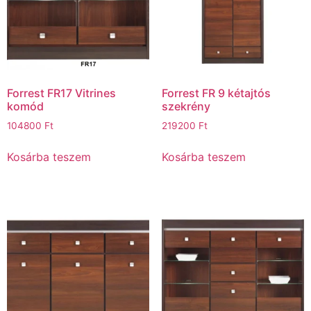
Forrest FR17 Vitrines
Forrest FR 9 kétajtós
komód
szekrény
104800
Ft
219200
Ft
Kosárba teszem
Kosárba teszem