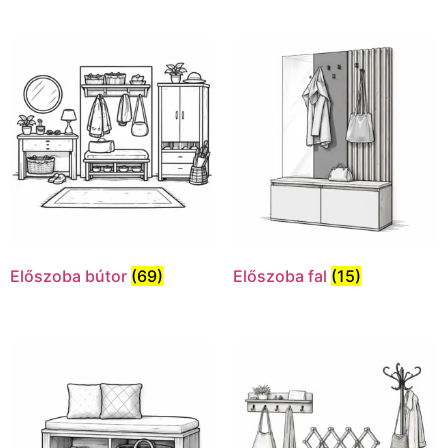
Előszoba bútor
(69)
Előszoba fal
(15)