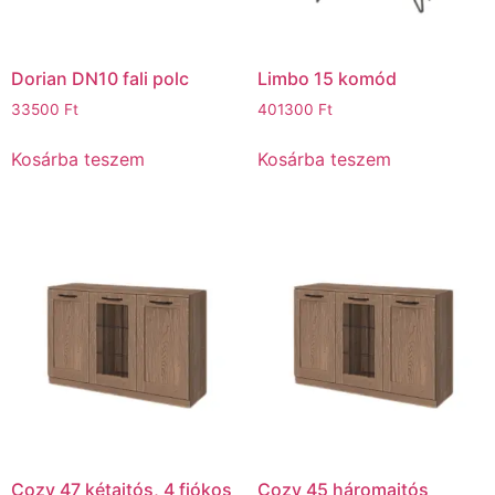
Dorian DN10 fali polc
Limbo 15 komód
33500
Ft
401300
Ft
Kosárba teszem
Kosárba teszem
Cozy 47 kétajtós, 4 fiókos
Cozy 45 háromajtós