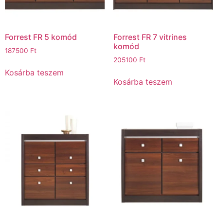
Forrest FR 5 komód
Forrest FR 7 vitrines
komód
187500
Ft
205100
Ft
Kosárba teszem
Kosárba teszem