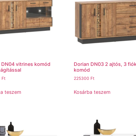
 DN04 vitrines komód
Dorian DN03 2 ajtós, 3 fió
lágítással
komód
0
Ft
225300
Ft
ba teszem
Kosárba teszem