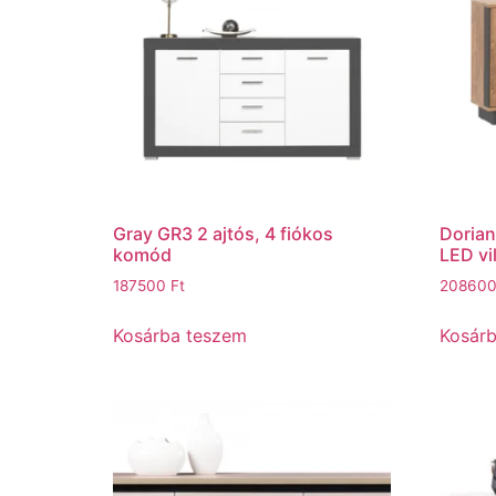
Gray GR3 2 ajtós, 4 fiókos
Dorian
komód
LED vi
187500
Ft
20860
Kosárba teszem
Kosár