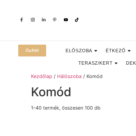
Outlet
ELŐSZOBA
ÉTKEZŐ
TERASZ/KERT
DEK
Kezdőlap
/
Hálószoba
/ Komód
Komód
1–40 termék, összesen 100 db