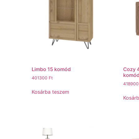
Limbo 15 komód
Cozy 4
komó
401300
Ft
41890
Kosárba teszem
Kosár