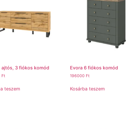
2 ajtós, 3 fiókos komód
Evora 6 fiókos komód
0
Ft
196000
Ft
ba teszem
Kosárba teszem