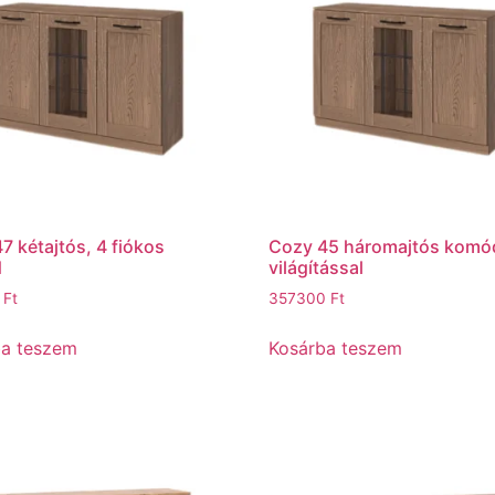
7 kétajtós, 4 fiókos
Cozy 45 háromajtós komó
d
világítással
0
Ft
357300
Ft
ba teszem
Kosárba teszem