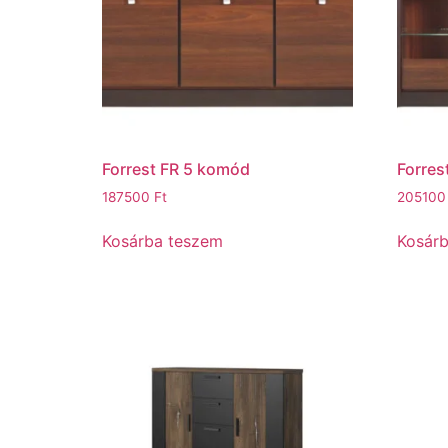
Forrest FR 5 komód
Forres
187500
Ft
20510
Kosárba teszem
Kosár