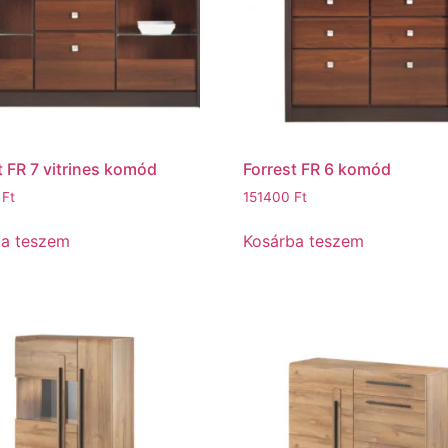
t FR 7 vitrines komód
Forrest FR 6 komód
0
Ft
151400
Ft
ba teszem
Kosárba teszem