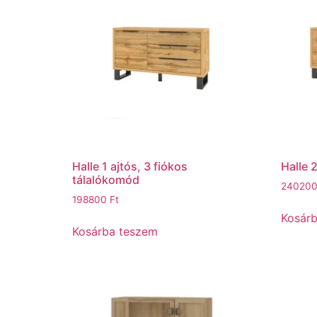
Halle 1 ajtós, 3 fiókos
Halle 
tálalókomód
24020
198800
Ft
Kosár
Kosárba teszem