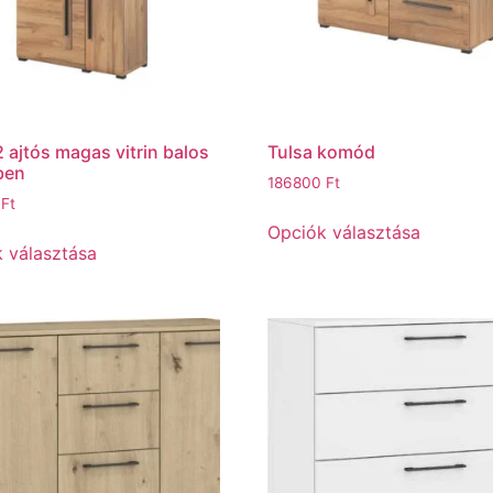
2 ajtós magas vitrin balos
Tulsa komód
lben
186800
Ft
0
Ft
Opciók választása
 választása