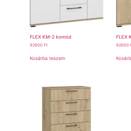
FLEX KM-2 komód
FLEX 
92600
Ft
92600
Kosárba teszem
Kosár