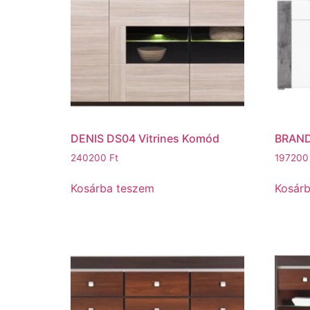
DENIS DS04 Vitrines Komód
BRAND
240200
Ft
19720
Kosárba teszem
Kosár