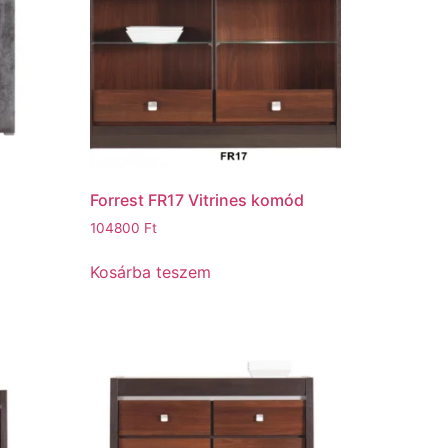
Forrest FR17 Vitrines komód
104800
Ft
Kosárba teszem