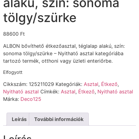
alakú, szín: sonoma
tölgy/szürke
88600
Ft
ALBON bővíthető étkezőasztal, téglalap alakú, szín:
sonoma tölgy/szürke – Nyitható asztal kategóriába
tartozó termék, otthoni vagy üzleti enteriőrbe.
Elfogyott
Cikkszám:
125211029
Kategóriák:
Asztal
,
Étkező
,
Nyitható asztal
Címkék:
Asztal
,
Étkező
,
Nyitható asztal
Márka:
Deco125
Leírás
További információk