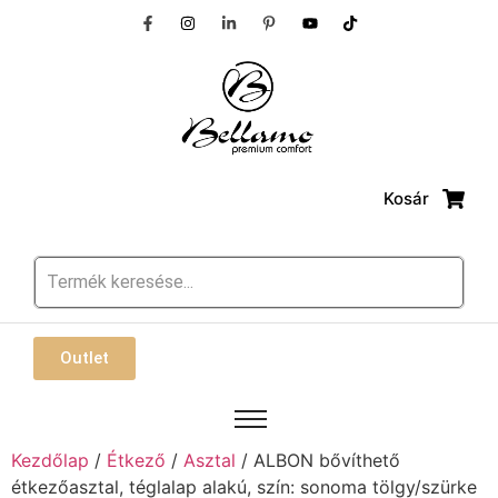
Kosár
Outlet
Kezdőlap
/
Étkező
/
Asztal
/ ALBON bővíthető
étkezőasztal, téglalap alakú, szín: sonoma tölgy/szürke