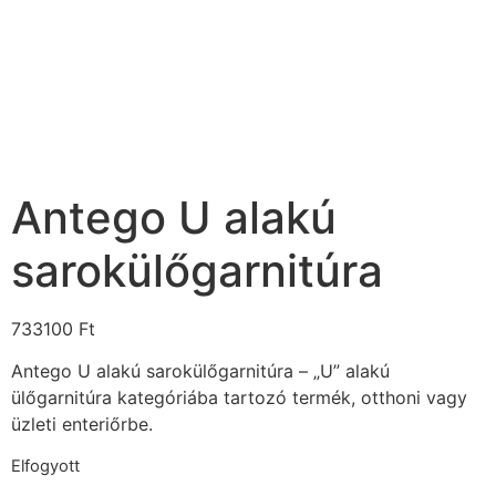
Antego U alakú
sarokülőgarnitúra
733100
Ft
Antego U alakú sarokülőgarnitúra – „U” alakú
ülőgarnitúra kategóriába tartozó termék, otthoni vagy
üzleti enteriőrbe.
Elfogyott