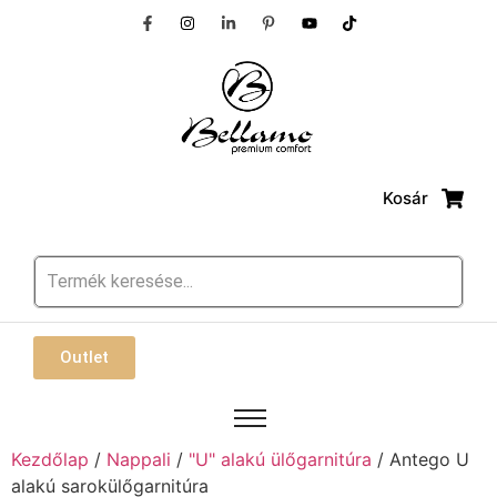
Kosár
Outlet
Kezdőlap
/
Nappali
/
"U" alakú ülőgarnitúra
/ Antego U
alakú sarokülőgarnitúra