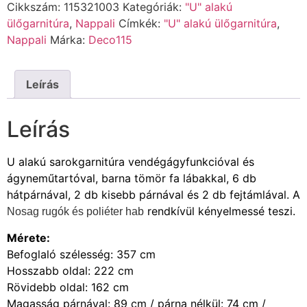
Cikkszám:
115321003
Kategóriák:
"U" alakú
ülőgarnitúra
,
Nappali
Címkék:
"U" alakú ülőgarnitúra
,
Nappali
Márka:
Deco115
Leírás
Leírás
U alakú sarokgarnitúra vendégágyfunkcióval és
ágyneműtartóval, barna tömör fa lábakkal, 6 db
hátpárnával, 2 db kisebb párnával és 2 db fejtámlával. A
rendkívül kényelmessé teszi.
Nosag rugók és poliéter hab
Mérete:
Befoglaló szélesség: 357 cm
Hosszabb oldal: 222 cm
Rövidebb oldal: 162 cm
Magasság párnával: 89 cm / párna nélkül: 74 cm /