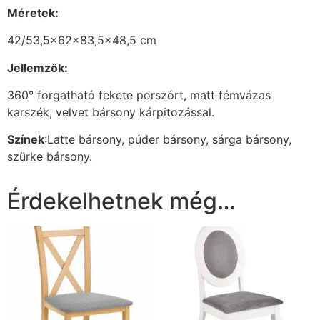
Méretek:
42/53,5x62x83,5×48,5 cm
Jellemzők:
360° forgatható fekete porszórt, matt fémvázas
karszék, velvet bársony kárpitozással.
Színek
:Latte bársony, púder bársony, sárga bársony,
szürke bársony.
Érdekelhetnek még…