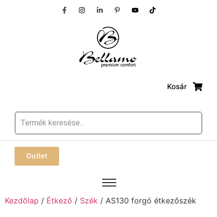
Kosár
Outlet
Kezdőlap
/
Étkező
/
Szék
/ AS130 forgó étkezőszék