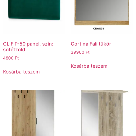
CLIF P-50 panel, szín:
Cortina Fali tükör
sötétzöld
39900
Ft
4800
Ft
Kosárba teszem
Kosárba teszem