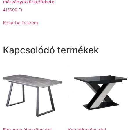
márvány/szürke/fekete
415600
Ft
Kosárba teszem
Kapcsolódó termékek
Florence étkezőasztal
Xao étkezőasztal