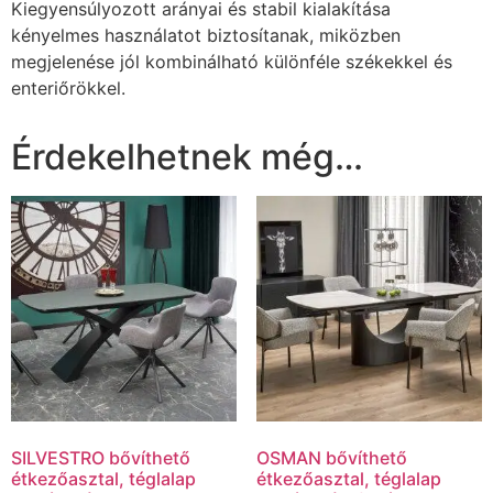
Kiegyensúlyozott arányai és stabil kialakítása
kényelmes használatot biztosítanak, miközben
megjelenése jól kombinálható különféle székekkel és
enteriőrökkel.
Érdekelhetnek még…
SILVESTRO bővíthető
OSMAN bővíthető
étkezőasztal, téglalap
étkezőasztal, téglalap