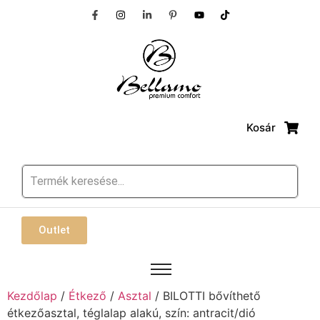
Kosár
Outlet
Kezdőlap
/
Étkező
/
Asztal
/ BILOTTI bővíthető
étkezőasztal, téglalap alakú, szín: antracit/dió