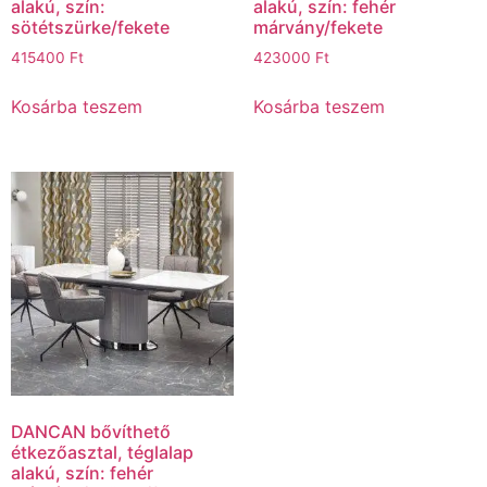
alakú, szín:
alakú, szín: fehér
sötétszürke/fekete
márvány/fekete
415400
Ft
423000
Ft
Kosárba teszem
Kosárba teszem
DANCAN bővíthető
étkezőasztal, téglalap
alakú, szín: fehér