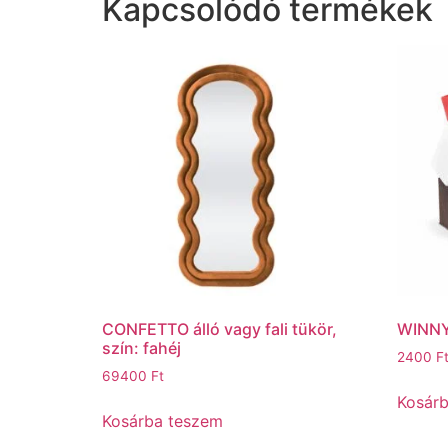
Kapcsolódó termékek
CONFETTO álló vagy fali tükör,
WINNY 
szín: fahéj
2400
F
69400
Ft
Kosár
Kosárba teszem