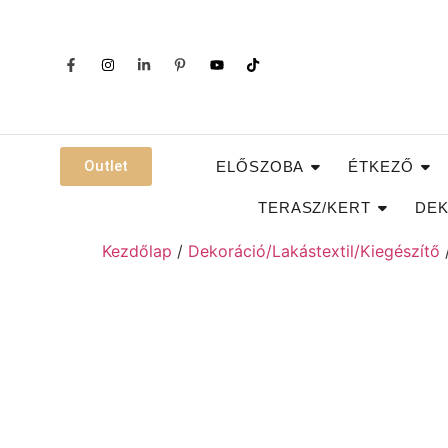
Outlet
ELŐSZOBA
ÉTKEZŐ
TERASZ/KERT
DEK
Kezdőlap
/
Dekoráció/Lakástextil/Kiegészítő