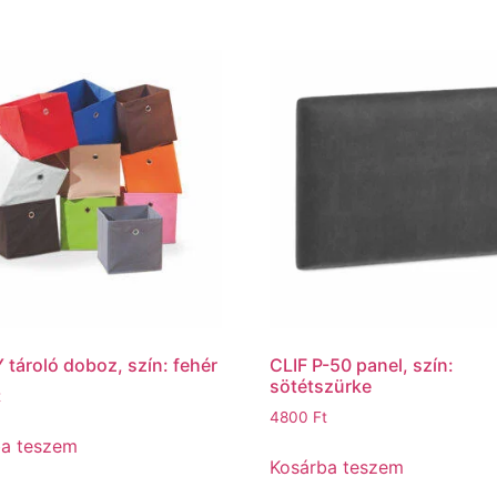
tároló doboz, szín: fehér
CLIF P-50 panel, szín:
sötétszürke
t
4800
Ft
ba teszem
Kosárba teszem