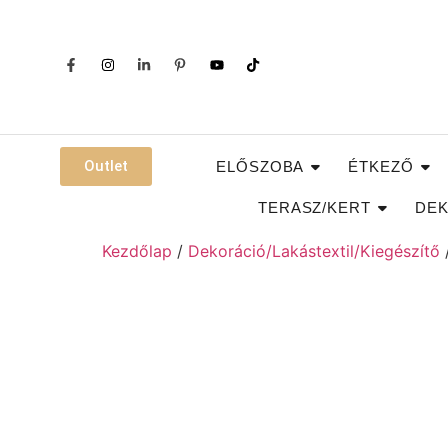
Outlet
ELŐSZOBA
ÉTKEZŐ
TERASZ/KERT
DEK
Kezdőlap
/
Dekoráció/Lakástextil/Kiegészítő