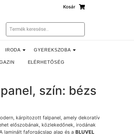
Kosár
IRODA
GYEREKSZOBA
GAZIN
ELÉRHETŐSÉG
panel, szín: bézs
dern, kárpitozott falpanel, amely dekoratív
 lehet előszobának, közlekedőnek, irodának
 A laminált faforgácslap alap és a
BLUVEL