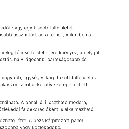
edőt vagy egy kisebb falfelületet
osabb összhatást ad a térnek, miközben a
 meleg tónusú felületet eredményez, amely jól
lasztás, ha világosabb, barátságosabb és
nagyobb, egységes kárpitozott falfelület is
zakaszon, ahol dekoratív szerepe mellett
nálható. A panel jól illeszthető modern,
özlekedői faldekorációként is alkalmazható.
ozható létre. A bézs kárpitozott panel
lőszobába vagy közlekedőbe.