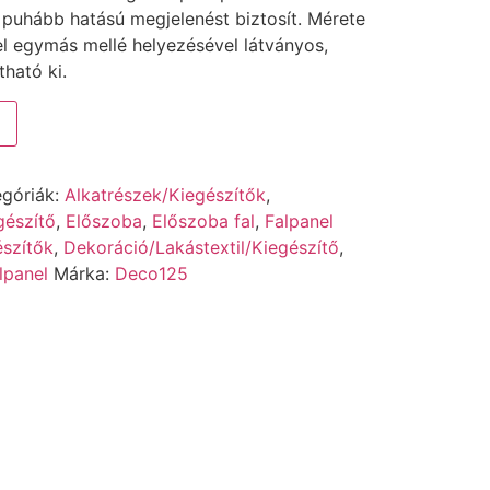
 puhább hatású megjelenést biztosít. Mérete
el egymás mellé helyezésével látványos,
tható ki.
egóriák:
Alkatrészek/Kiegészítők
,
gészítő
,
Előszoba
,
Előszoba fal
,
Falpanel
észítők
,
Dekoráció/Lakástextil/Kiegészítő
,
lpanel
Márka:
Deco125