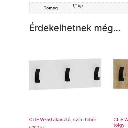
1,1 kg
Tömeg
Érdekelhetnek még…
CLIF W-50 akasztó, szín: fehér
CLIF W
tölgy
6200
Ft