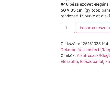
#40 bézs szövet
elegáns,
50 × 35 cm
, így több pan
rendezett falburkolat alakí
Kosárba teszem
Cikkszám:
125151035
Kat
Dekoráció/Lakástextil/Kie
Címkék:
Alkatrészek/Kieg
Előszoba
,
Előszoba fal
,
Fa