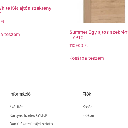
hite Két ajtós szekrény
1
0
Ft
Summer Egy ajtós szekrén
ba teszem
TYP10
110900
Ft
Kosárba teszem
Információ
Fiók
Szállítás
Kosár
Kártyás fizetés GY.F.K
Fiókom
Banki fizetési tájékoztató