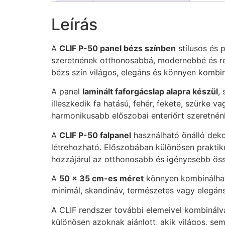
Leírás
A
CLIF P-50 panel bézs színben
stílusos és 
szeretnének otthonosabbá, modernebbé és ren
bézs szín világos, elegáns és könnyen kombin
A panel
laminált faforgácslap alapra készül
,
illeszkedik fa hatású, fehér, fekete, szürke 
harmonikusabb előszobai enteriőrt szeretnénk 
A
CLIF P-50 falpanel
használható önálló deko
létrehozható. Előszobában különösen praktiku
hozzájárul az otthonosabb és igényesebb öss
A
50 × 35 cm-es méret
könnyen kombinálható
minimál, skandináv, természetes vagy elegáns
A CLIF rendszer további elemeivel kombinálva
különösen azoknak ajánlott, akik világos, s