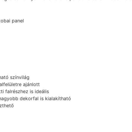
zobai panel
ató színvilág
felületre ajánlott
 falrészhez is ideális
agyobb dekorfal is kialakítható
szthető