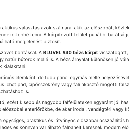
praktikus választás azok számára, akik az előszobát, közlek
dezettebbé tenni. A kárpitozott felület puhább, barátság
álható megjelenést biztosít.
 szövet borítással. A
BLUVEL #40 bézs kárpit
visszafogott,
vagy natúr bútorok mellé is. A bézs árnyalat különösen jó vá
kialakítani.
rációs elemként, de több panel egymás mellé helyezésével 
s lehet pad, cipősszekrény vagy fali akasztó mögötti fals
zhatáshoz is.
, ezért kisebb és nagyobb falfelületeken egyaránt jól hasz
 előszobai enteriőrökbe, de akár irodai, vendégtéri vagy k
 egységes, praktikus és látványos előszobai összeállítás h
emleges és könnyen variálható falpanelt keresnek modern e