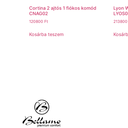
Cortina 2 ajtós 1 fiókos komód
Lyon W
CNAG02
LYOS0
120800
Ft
21380
Kosárba teszem
Kosár