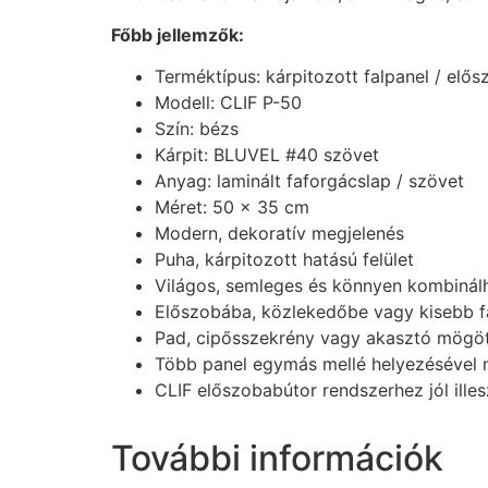
Főbb jellemzők:
Terméktípus: kárpitozott falpanel / elős
Modell: CLIF P-50
Szín: bézs
Kárpit: BLUVEL #40 szövet
Anyag: laminált faforgácslap / szövet
Méret: 50 × 35 cm
Modern, dekoratív megjelenés
Puha, kárpitozott hatású felület
Világos, semleges és könnyen kombinálh
Előszobába, közlekedőbe vagy kisebb fal
Pad, cipősszekrény vagy akasztó mögötti
Több panel egymás mellé helyezésével n
CLIF előszobabútor rendszerhez jól ille
További információk