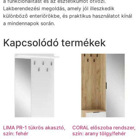
a funkcionalitást és az esztétikumot ötvözi.
Lakberendezési megoldás, amely jól illeszkedik
különböző enteriőrökbe, és praktikus használatot kínál
a mindennapok során.
Kapcsolódó termékek
LIMA PR-1 tükrös akasztó,
CORAL előszoba rendszer,
szín: fehér
szín: arany tölgy/fehér