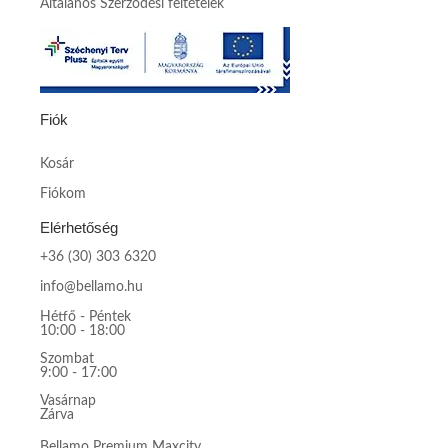
Általános Szerződési feltételek
Fiók
Kosár
Fiókom
Elérhetőség
+36 (30) 303 6320
info@bellamo.hu
Hétfő - Péntek
10:00 - 18:00
Szombat
9:00 - 17:00
Vasárnap
Zárva
Bellamo Premium Maxcity