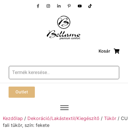
Kosár
Outlet
Kezdőlap
/
Dekoráció/Lakástextil/Kiegészítő
/
Tükör
/ CU
fali tükör, szín: fekete