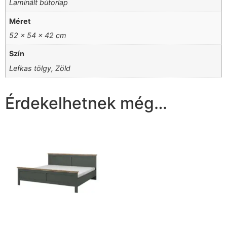
Laminált bútorlap
Méret
52 x 54 x 42 cm
Szín
Lefkas tölgy, Zöld
Érdekelhetnek még…