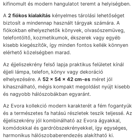
kifinomult és modern hangulatot teremt a helyiségben.
A
2 fiókos kialakítás
kényelmes tárolási lehetőséget
biztosít a mindennap használt tárgyak számára. A
fiókokban elhelyezhetők könyvek, olvasószemüveg,
telefontöltő, kozmetikumok, ékszerek vagy egyéb
kisebb kiegészítők, így minden fontos kellék könnyen
elérhető közelségben marad.
Az éjjeliszekrény felső lapja praktikus felületet kínál
éjjeli lámpa, telefon, könyv vagy dekoráció
elhelyezésére. A
52 × 54 × 42 cm-es
méret jól
kihasználható, mégis kompakt megoldást nyújt kisebb
és nagyobb hálószobákban egyaránt.
Az Evora kollekció modern karakterét a fém fogantyúk
és a természetes fa hatású részletek teszik teljessé. Az
éjjeliszekrény jól kombinálható az Evora ágyakkal,
komódokkal és gardróbszekrényekkel, így egységes,
harmonikus hálószobaberendezés alakítható ki.