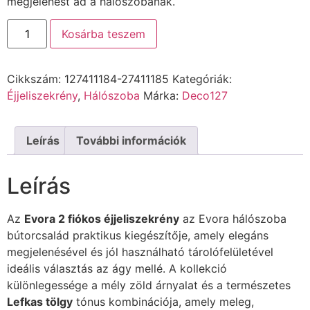
megjelenést ad a hálószobának.
Kosárba teszem
Cikkszám:
127411184-27411185
Kategóriák:
Éjjeliszekrény
,
Hálószoba
Márka:
Deco127
Leírás
További információk
Leírás
Az
Evora 2 fiókos éjjeliszekrény
az Evora hálószoba
bútorcsalád praktikus kiegészítője, amely elegáns
megjelenésével és jól használható tárolófelületével
ideális választás az ágy mellé. A kollekció
különlegessége a mély zöld árnyalat és a természetes
Lefkas tölgy
tónus kombinációja, amely meleg,