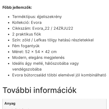
Főbb jellemzők:
Terméktípus: éjjeliszekrény
Kollekció: Evora
Cikkszám: Evora_22 / 24ZRJU22
2 praktikus fiók
Szín: zöld / Lefkas tölgy hatású részletekkel
Fém fogantyúk
Méret: 52 × 54 × 42 cm
Modern, elegáns megjelenés
Ideális ágy mellé, hálószobába vagy
vendégszobába
Evora bútorcsalád többi elemével jól kombinálható
További információk
Anyag