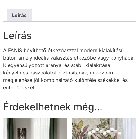
Leírás
Leírás
A FANIS bővíthető étkezőasztal modern kialakítású
bútor, amely ideális választás étkezőbe vagy konyhába.
Kiegyensúlyozott arányai és stabil kialakítása
kényelmes használatot biztosítanak, miközben
megjelenése jól kombinálható különféle székekkel és
enteriőrökkel.
Érdekelhetnek még…