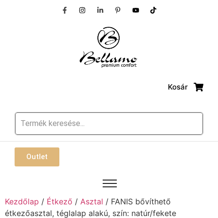
Kosár
Outlet
Kezdőlap
/
Étkező
/
Asztal
/ FANIS bővíthető
étkezőasztal, téglalap alakú, szín: natúr/fekete