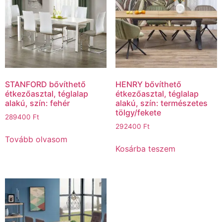
STANFORD bővíthető
HENRY bővíthető
étkezőasztal, téglalap
étkezőasztal, téglalap
alakú, szín: fehér
alakú, szín: természetes
tölgy/fekete
289400
Ft
292400
Ft
Tovább olvasom
Kosárba teszem