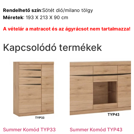
Rendelhető szín
:Sötét dió/milano tölgy
Méretek
: 193 X 213 X 90 cm
A vételár a matracot és az ágyrácsot nem tartalmazza!
Kapcsolódó termékek
Summer Komód TYP33
Summer Komód TYP43