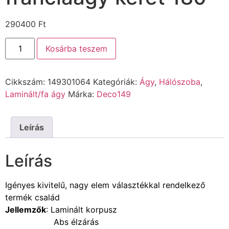
290400
Ft
Kosárba teszem
Cikkszám:
149301064
Kategóriák:
Ágy
,
Hálószoba
,
Laminált/fa ágy
Márka:
Deco149
Leírás
Leírás
Igényes kivitelű, nagy elem választékkal rendelkező
termék család
Jellemzők
: Laminált korpusz
Abs élzárás