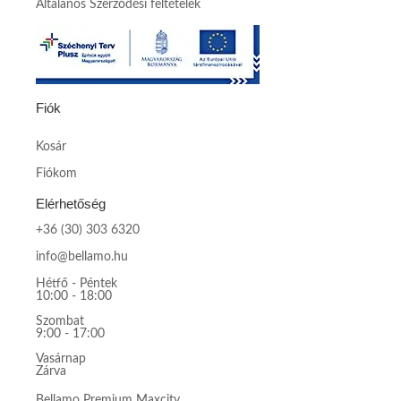
Általános Szerződési feltételek
Fiók
Kosár
Fiókom
Elérhetőség
+36 (30) 303 6320
info@bellamo.hu
Hétfő - Péntek
10:00 - 18:00
Szombat
9:00 - 17:00
Vasárnap
Zárva
Bellamo Premium Maxcity