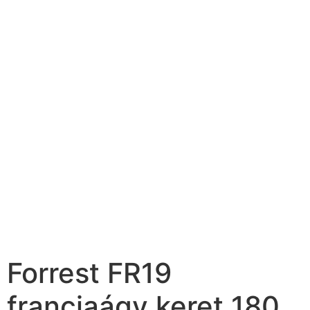
Forrest FR19
franciaágy keret 180