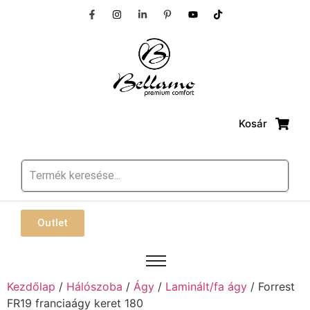
Kosár
Outlet
Kezdőlap
/
Hálószoba
/
Ágy
/
Laminált/fa ágy
/ Forrest
FR19 franciaágy keret 180