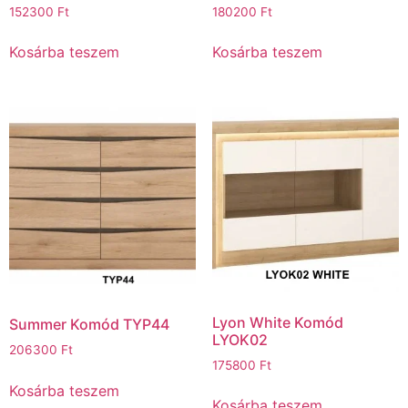
152300
Ft
180200
Ft
Kosárba teszem
Kosárba teszem
Lyon White Komód
Summer Komód TYP44
LYOK02
206300
Ft
175800
Ft
Kosárba teszem
Kosárba teszem