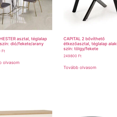
ESTER asztal, téglalap
CAPITAL 2 bővíthető
 szín: dió/fekete/arany
étkezőasztal, téglalap alak
szín: tölgy/fekete
0
Ft
249800
Ft
b olvasom
Tovább olvasom