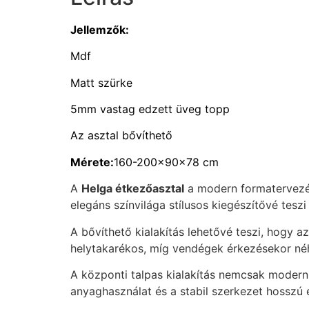
Jellemzők:
Mdf
Matt szürke
5mm vastag edzett üveg topp
Az asztal bővíthető
Mérete:
160-200x90x78 cm
A
Helga étkezőasztal
a modern formatervezés 
elegáns színvilága stílusos kiegészítővé tes
A bővíthető kialakítás lehetővé teszi, hogy 
helytakarékos, míg vendégek érkezésekor néh
A központi talpas kialakítás nemcsak modern
anyaghasználat és a stabil szerkezet hosszú 