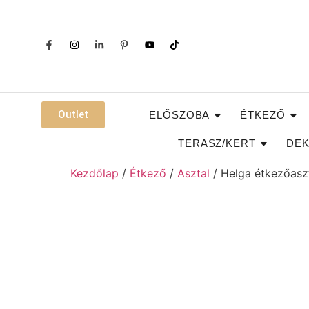
Outlet
ELŐSZOBA
ÉTKEZŐ
TERASZ/KERT
DEK
Kezdőlap
/
Étkező
/
Asztal
/ Helga étkezőasz