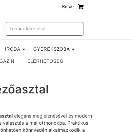
Kosár
IRODA
GYEREKSZOBA
GAZIN
ELÉRHETŐSÉG
ezőasztal
asztal
elegáns megjelenésével és modern
s választás a mai otthonokba. Praktikus
szönhetően könnyedén alkalmazkodik a