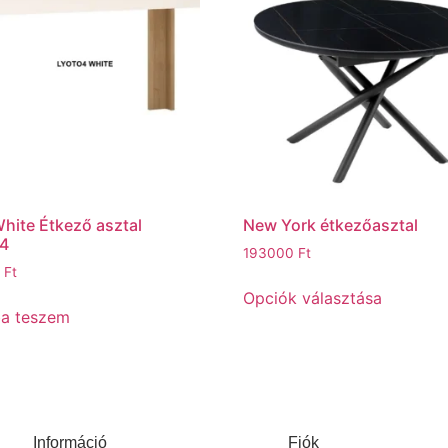
hite Étkező asztal
New York étkezőasztal
4
193000
Ft
0
Ft
Opciók választása
ba teszem
Információ
Fiók