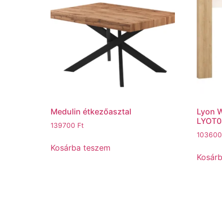
Medulin étkezőasztal
Lyon W
LYOT0
139700
Ft
10360
Kosárba teszem
Kosár