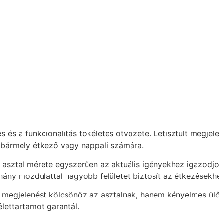
és a funkcionalitás tökéletes ötvözete. Letisztult megjel
zi bármely étkező vagy nappali számára.
az asztal mérete egyszerűen az aktuális igényekhez igazod
ány mozdulattal nagyobb felületet biztosít az étkezésekh
 megjelenést kölcsönöz az asztalnak, hanem kényelmes ülőh
élettartamot garantál.