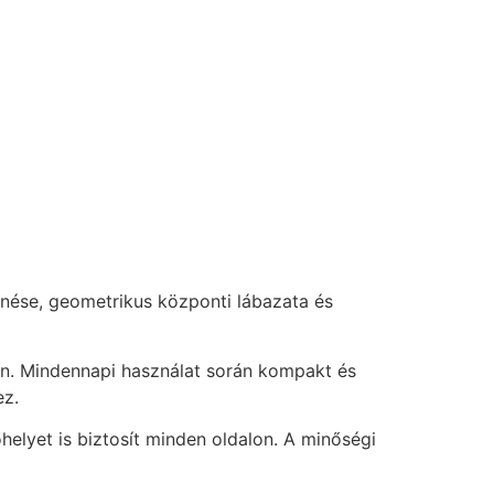
enése, geometrikus központi lábazata és
jon. Mindennapi használat során kompakt és
ez.
elyet is biztosít minden oldalon. A minőségi