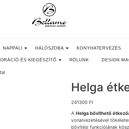
NAPPALI
HÁLÓSZOBA
KONYHATERVEZÉS
ORÁCIÓ ÉS KIEGÉSZÍTŐ
RÓLUNK
DESIGN MA
tal
Helga étk
241300
Ft
A
Helga bővíthető étkező
vonalvezetésével tökélete
bővítési funkciójának kö