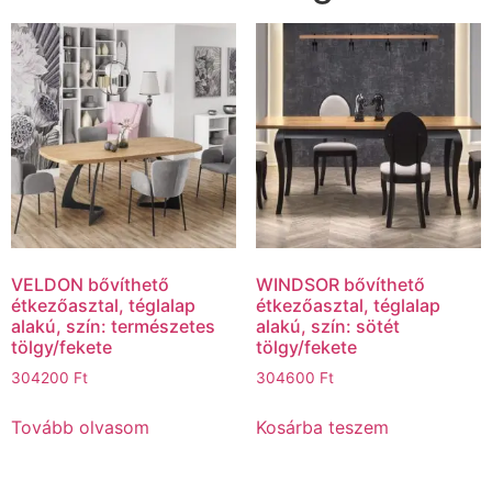
VELDON bővíthető
WINDSOR bővíthető
étkezőasztal, téglalap
étkezőasztal, téglalap
alakú, szín: természetes
alakú, szín: sötét
tölgy/fekete
tölgy/fekete
304200
Ft
304600
Ft
Tovább olvasom
Kosárba teszem