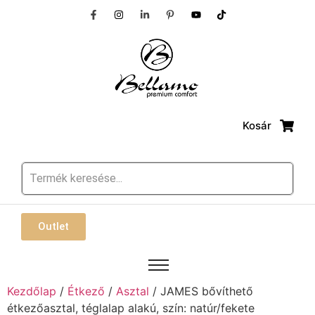
Kosár
Outlet
Kezdőlap
/
Étkező
/
Asztal
/ JAMES bővíthető
étkezőasztal, téglalap alakú, szín: natúr/fekete