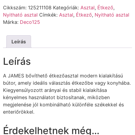
Cikkszám:
125211108
Kategóriák:
Asztal
,
Étkező
,
Nyitható asztal
Címkék:
Asztal
,
Étkező
,
Nyitható asztal
Márka:
Deco125
Leírás
Leírás
A JAMES bővíthető étkezőasztal modern kialakítású
bútor, amely ideális választás étkezőbe vagy konyhába.
Kiegyensúlyozott arányai és stabil kialakítása
kényelmes használatot biztosítanak, miközben
megjelenése jól kombinálható különféle székekkel és
enteriőrökkel.
Érdekelhetnek még…