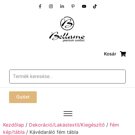
Kosár
Outlet
Kezdőlap
/
Dekoráció/Lakástextil/Kiegészítő
/
Fém
kép/tábla
/ Kávédaráló fém tábla