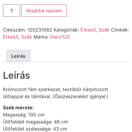
Kosárba teszem
Cikkszám:
120231062
Kategóriák:
Étkező
,
Szék
Címkék:
Étkező
,
Szék
Márka:
Deco120
Leírás
Leírás
Krómozott fém szerkezet, textilbőr kárpitozott
ülőlappal és támlával. (Összeszerelést igényel.)
Szék mérete:
Magasság: 100 cm
Ülőfelület magassága: 46 cm
Ülőfelület szélessége: 43 cm