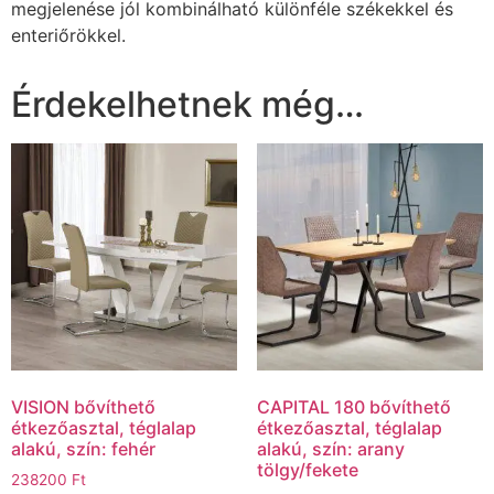
megjelenése jól kombinálható különféle székekkel és
enteriőrökkel.
Érdekelhetnek még…
VISION bővíthető
CAPITAL 180 bővíthető
étkezőasztal, téglalap
étkezőasztal, téglalap
alakú, szín: fehér
alakú, szín: arany
tölgy/fekete
238200
Ft