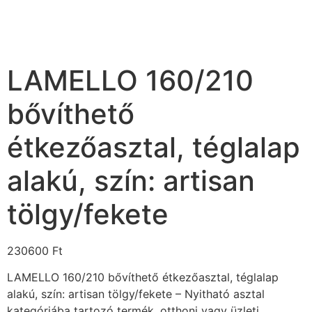
LAMELLO 160/210
bővíthető
étkezőasztal, téglalap
alakú, szín: artisan
tölgy/fekete
230600
Ft
LAMELLO 160/210 bővíthető étkezőasztal, téglalap
alakú, szín: artisan tölgy/fekete – Nyitható asztal
kategóriába tartozó termék, otthoni vagy üzleti