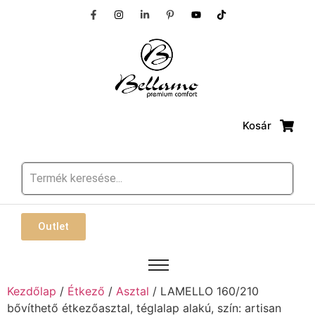
Kosár
Outlet
Kezdőlap
/
Étkező
/
Asztal
/ LAMELLO 160/210
bővíthető étkezőasztal, téglalap alakú, szín: artisan