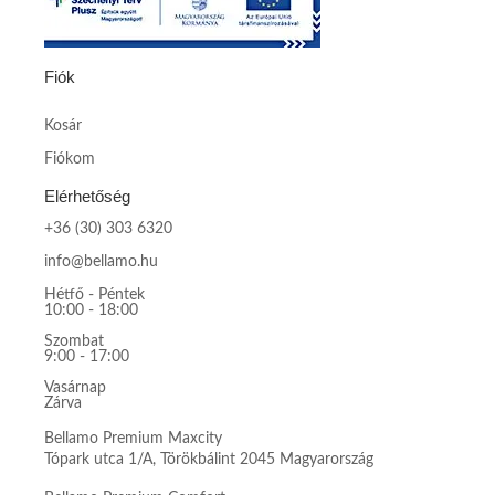
Fiók
Kosár
Fiókom
Elérhetőség
+36 (30) 303 6320
info@bellamo.hu
Hétfő - Péntek
10:00 - 18:00
Szombat
9:00 - 17:00
Vasárnap
Zárva
Bellamo Premium Maxcity
Tópark utca 1/A, Törökbálint 2045 Magyarország