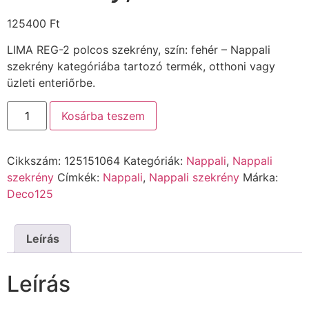
125400
Ft
LIMA REG-2 polcos szekrény, szín: fehér – Nappali
szekrény kategóriába tartozó termék, otthoni vagy
üzleti enteriőrbe.
Kosárba teszem
Cikkszám:
125151064
Kategóriák:
Nappali
,
Nappali
szekrény
Címkék:
Nappali
,
Nappali szekrény
Márka:
Deco125
Leírás
Leírás