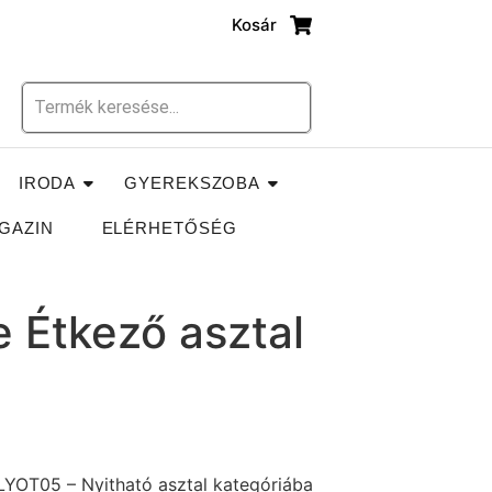
Kosár
IRODA
GYEREKSZOBA
GAZIN
ELÉRHETŐSÉG
 Étkező asztal
LYOT05 – Nyitható asztal kategóriába