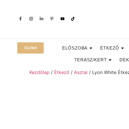
Outlet
ELŐSZOBA
ÉTKEZŐ
TERASZ/KERT
DEK
Kezdőlap
/
Étkező
/
Asztal
/ Lyon White Étke