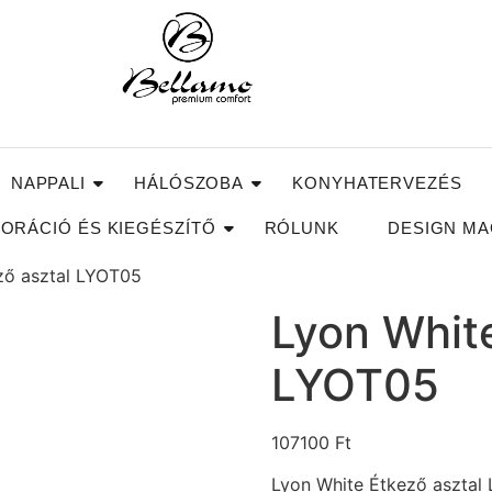
NAPPALI
HÁLÓSZOBA
KONYHATERVEZÉS
ORÁCIÓ ÉS KIEGÉSZÍTŐ
RÓLUNK
DESIGN MA
ző asztal LYOT05
Lyon White
LYOT05
107100
Ft
Lyon White Étkező asztal 