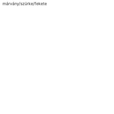
márvány/szürke/fekete