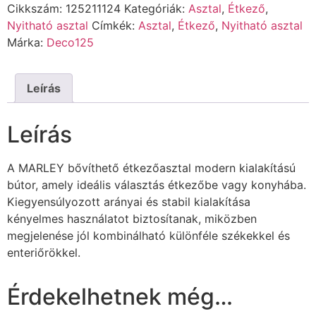
Cikkszám:
125211124
Kategóriák:
Asztal
,
Étkező
,
Nyitható asztal
Címkék:
Asztal
,
Étkező
,
Nyitható asztal
Márka:
Deco125
Leírás
Leírás
A MARLEY bővíthető étkezőasztal modern kialakítású
bútor, amely ideális választás étkezőbe vagy konyhába.
Kiegyensúlyozott arányai és stabil kialakítása
kényelmes használatot biztosítanak, miközben
megjelenése jól kombinálható különféle székekkel és
enteriőrökkel.
Érdekelhetnek még…