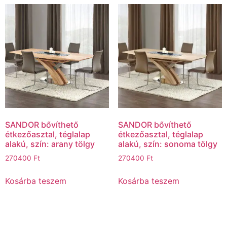
SANDOR bővíthető
SANDOR bővíthető
étkezőasztal, téglalap
étkezőasztal, téglalap
alakú, szín: arany tölgy
alakú, szín: sonoma tölgy
270400
Ft
270400
Ft
Kosárba teszem
Kosárba teszem