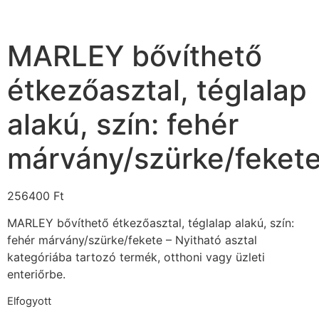
MARLEY bővíthető
étkezőasztal, téglalap
alakú, szín: fehér
márvány/szürke/feket
256400
Ft
MARLEY bővíthető étkezőasztal, téglalap alakú, szín:
fehér márvány/szürke/fekete – Nyitható asztal
kategóriába tartozó termék, otthoni vagy üzleti
enteriőrbe.
Elfogyott