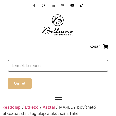
Kosár
Outlet
Kezdőlap
/
Étkező
/
Asztal
/ MARLEY bővíthető
étkezőasztal, téglalap alakú, szín: fehér