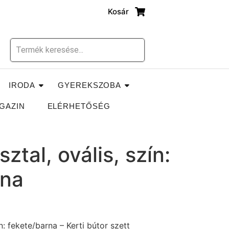
Kosár
IRODA
GYEREKSZOBA
GAZIN
ELÉRHETŐSÉG
tal, ovális, szín:
rna
n: fekete/barna – Kerti bútor szett