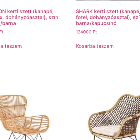
 kerti szett (kanapé,
SHARK kerti szett (kanapé
x, dohányzóasztal), szín:
fotel, dohányzóasztal), szí
/barna
barna/kapucsínó
Ft
124000
Ft
ba teszem
Kosárba teszem