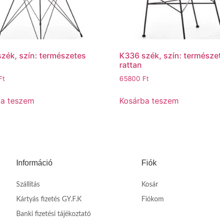
zék, szín: természetes
K336 szék, szín: természe
rattan
Ft
65800
Ft
ba teszem
Kosárba teszem
Információ
Fiók
Szállítás
Kosár
Kártyás fizetés GY.F.K
Fiókom
Banki fizetési tájékoztató