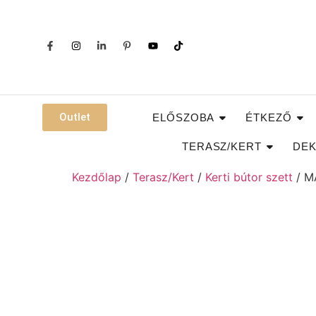
Outlet
ELŐSZOBA
ÉTKEZŐ
TERASZ/KERT
DEK
Kezdőlap
/
Terasz/Kert
/
Kerti bútor szett
/ MA