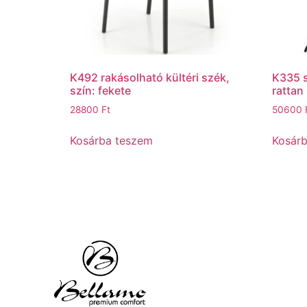
K492 rakásolható kültéri szék,
K335 s
szín: fekete
rattan
28800
Ft
50600
Kosárba teszem
Kosár