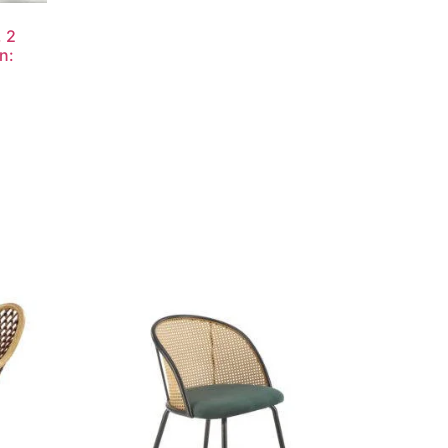
, 2
n: