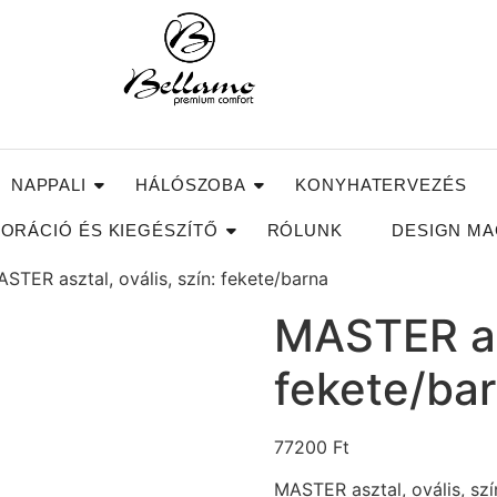
NAPPALI
HÁLÓSZOBA
KONYHATERVEZÉS
ORÁCIÓ ÉS KIEGÉSZÍTŐ
RÓLUNK
DESIGN MA
STER asztal, ovális, szín: fekete/barna
MASTER asz
fekete/ba
77200
Ft
MASTER asztal, ovális, szí