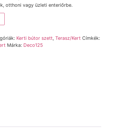
, otthoni vagy üzleti enteriőrbe.
góriák:
Kerti bútor szett
,
Terasz/Kert
Címkék:
ert
Márka:
Deco125