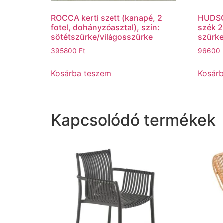
ROCCA kerti szett (kanapé, 2
HUDSON
fotel, dohányzóasztal), szín:
szék 2
sötétszürke/világosszürke
szürke
395800
Ft
96600
Kosárba teszem
Kosár
Kapcsolódó termékek