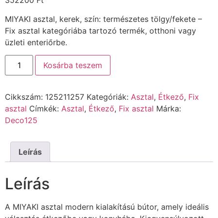
352200
Ft
MIYAKI asztal, kerek, szín: természetes tölgy/fekete –
Fix asztal kategóriába tartozó termék, otthoni vagy
üzleti enteriőrbe.
Kosárba teszem
Cikkszám:
125211257
Kategóriák:
Asztal
,
Étkező
,
Fix
asztal
Címkék:
Asztal
,
Étkező
,
Fix asztal
Márka:
Deco125
Leírás
Leírás
A MIYAKI asztal modern kialakítású bútor, amely ideális