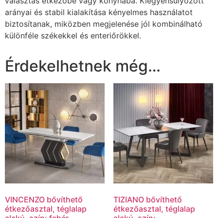
választás étkezőbe vagy konyhába. Kiegyensúlyozott
arányai és stabil kialakítása kényelmes használatot
biztosítanak, miközben megjelenése jól kombinálható
különféle székekkel és enteriőrökkel.
Érdekelhetnek még…
VINCENZO bővíthető
TIZIANO bővíthető
étkezőasztal, téglalap
étkezőasztal, téglalap
alakú, szín: fehér
alakú, szín: