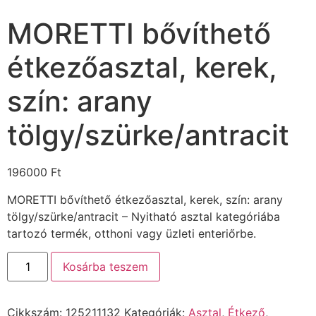
MORETTI bővíthető
étkezőasztal, kerek,
szín: arany
tölgy/szürke/antracit
196000
Ft
MORETTI bővíthető étkezőasztal, kerek, szín: arany
tölgy/szürke/antracit – Nyitható asztal kategóriába
tartozó termék, otthoni vagy üzleti enteriőrbe.
Kosárba teszem
Cikkszám:
125211132
Kategóriák:
Asztal
,
Étkező
,