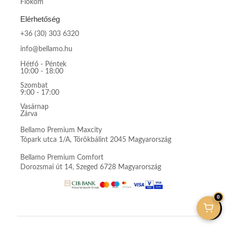
Fiókom
Elérhetőség
+36 (30) 303 6320
info@bellamo.hu
Hétfő - Péntek
10:00 - 18:00
Szombat
9:00 - 17:00
Vasárnap
Zárva
Bellamo Premium Maxcity
Tópark utca 1/A, Törökbálint 2045 Magyarország
Bellamo Premium Comfort
Dorozsmai út 14, Szeged 6728 Magyarország
0