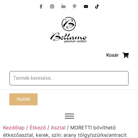
Kosár
Outlet
Kezdőlap
/
Étkező
/
Asztal
/ MORETTI bővíthető
étkezőasztal, kerek, szín: arany tölgy/szürke/antracit