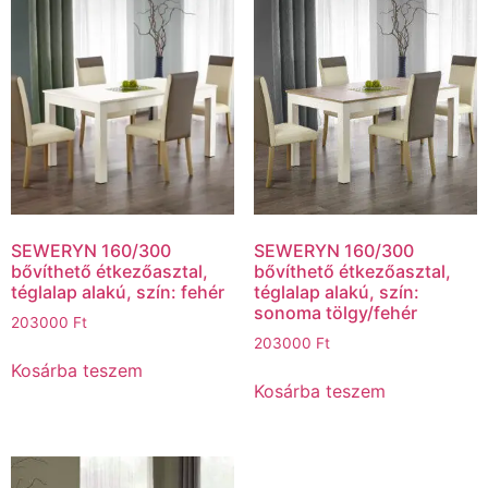
SEWERYN 160/300
SEWERYN 160/300
bővíthető étkezőasztal,
bővíthető étkezőasztal,
téglalap alakú, szín: fehér
téglalap alakú, szín:
sonoma tölgy/fehér
203000
Ft
203000
Ft
Kosárba teszem
Kosárba teszem