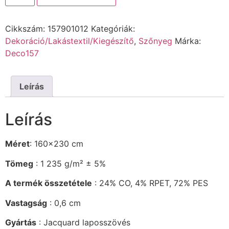
Cikkszám:
157901012
Kategóriák:
Dekoráció/Lakástextil/Kiegészítő
,
Szőnyeg
Márka:
Deco157
Leírás
Leírás
Méret
: 160×230 cm
Tömeg
: 1 235 g/m² ± 5%
A termék összetétele
: 24% CO, 4% RPET, 72% PES
Vastagság
: 0,6 cm
Gyártás
: Jacquard laposszövés