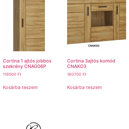
Cortina 1 ajtós jobbos
Cortina 3ajtós komód
szekrény CNAG06P
CNAKO3
119500
Ft
160700
Ft
Kosárba teszem
Kosárba teszem