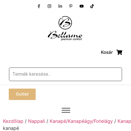
Kosár
Outlet
Kezdőlap
/
Nappali
/
Kanapé/Kanapéágy/Fotelágy
/
Kana
kanapé