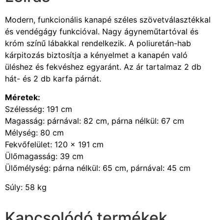
Modern, funkcionális kanapé széles szövetválasztékkal
és vendégágy funkcióval. Nagy ágyneműtartóval és
króm színű lábakkal rendelkezik. A poliuretán-hab
kárpitozás biztosítja a kényelmet a kanapén való
üléshez és fekvéshez egyaránt. Az ár tartalmaz 2 db
hát- és 2 db karfa párnát.
Méretek:
Szélesség: 191 cm
Magasság: párnával: 82 cm, párna nélkül: 67 cm
Mélység: 80 cm
Fekvőfelület: 120 x 191 cm
Ülőmagasság: 39 cm
Ülőmélység: párna nélkül: 65 cm, párnával: 45 cm
Súly: 58 kg
Kapcsolódó termékek