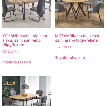
YOHANN asztal, téglalap
MOZAMBIK asztal, kerek,
alakú, szín: san remo
szín: arany tölgy/fekete
tölgy/fekete
132000
Ft
127800
Ft
Tovább olvasom
Kosárba teszem