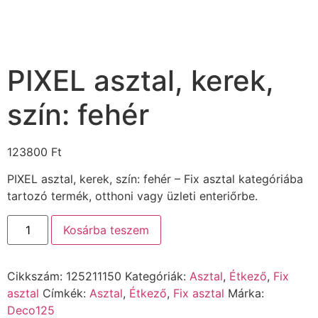
PIXEL asztal, kerek,
szín: fehér
123800
Ft
PIXEL asztal, kerek, szín: fehér – Fix asztal kategóriába
tartozó termék, otthoni vagy üzleti enteriőrbe.
Kosárba teszem
Cikkszám:
125211150
Kategóriák:
Asztal
,
Étkező
,
Fix
asztal
Címkék:
Asztal
,
Étkező
,
Fix asztal
Márka:
Deco125