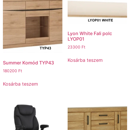
Lyon White Fali polc
LYOP01
23300
Ft
Kosárba teszem
Summer Komód TYP43
180200
Ft
Kosárba teszem