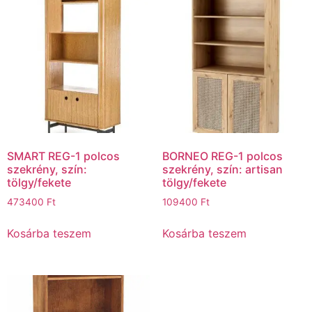
SMART REG-1 polcos
BORNEO REG-1 polcos
szekrény, szín:
szekrény, szín: artisan
tölgy/fekete
tölgy/fekete
473400
Ft
109400
Ft
Kosárba teszem
Kosárba teszem