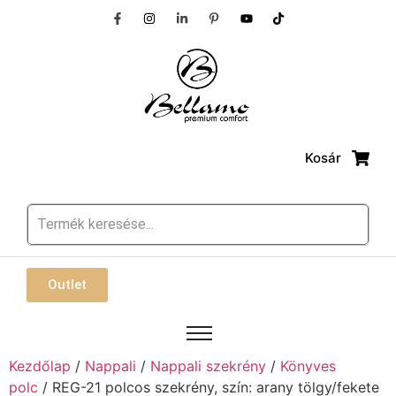
Kosár
Outlet
Kezdőlap
/
Nappali
/
Nappali szekrény
/
Könyves
polc
/ REG-21 polcos szekrény, szín: arany tölgy/fekete