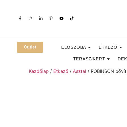
Outlet
ELŐSZOBA
ÉTKEZŐ
TERASZ/KERT
DEK
Kezdőlap
/
Étkező
/
Asztal
/ ROBINSON bővíthe