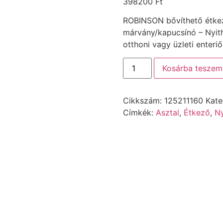
398200
Ft
ROBINSON bővíthető étkezőa
márvány/kapucsínó – Nyith
otthoni vagy üzleti enteriő
Kosárba teszem
Cikkszám:
125211160
Kate
Címkék:
Asztal
,
Étkező
,
Ny