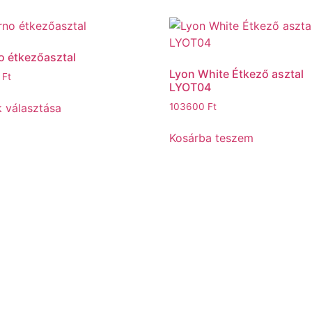
o étkezőasztal
Lyon White Étkező asztal
0
Ft
LYOT04
 választása
103600
Ft
Kosárba teszem