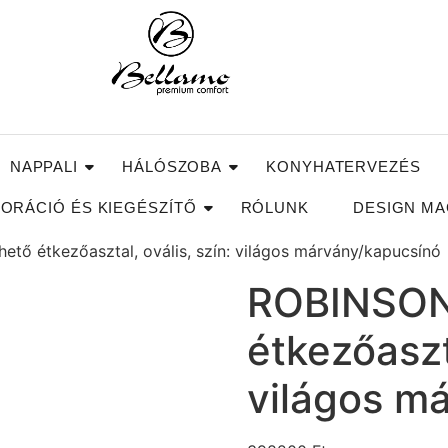
NAPPALI
HÁLÓSZOBA
KONYHATERVEZÉS
ORÁCIÓ ÉS KIEGÉSZÍTŐ
RÓLUNK
DESIGN MA
tő étkezőasztal, ovális, szín: világos márvány/kapucsínó
ROBINSON
étkezőaszta
világos m