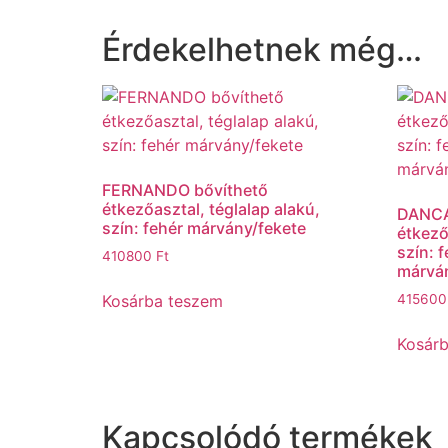
Érdekelhetnek még…
FERNANDO bővíthető
étkezőasztal, téglalap alakú,
DANCA
szín: fehér márvány/fekete
étkező
szín: 
410800
Ft
márván
Kosárba teszem
41560
Kosár
Kapcsolódó termékek