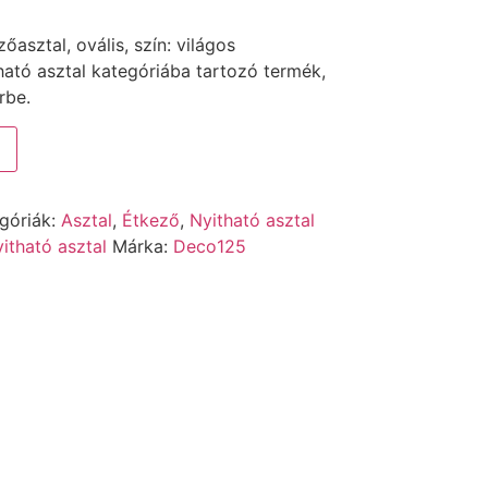
sztal, ovális, szín: világos
ató asztal kategóriába tartozó termék,
rbe.
góriák:
Asztal
,
Étkező
,
Nyitható asztal
itható asztal
Márka:
Deco125