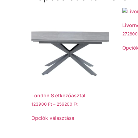
Livorn
27280
Opciók
London S étkezőasztal
123900
Ft
–
256200
Ft
Opciók választása