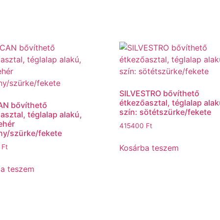
SILVESTRO bővíthető
étkezőasztal, téglalap alak
N bővíthető
szín: sötétszürke/fekete
asztal, téglalap alakú,
fehér
415400
Ft
y/szürke/fekete
Kosárba teszem
0
Ft
ba teszem