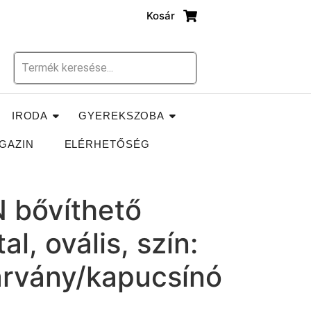
Kosár
IRODA
GYEREKSZOBA
GAZIN
ELÉRHETŐSÉG
 bővíthető
l, ovális, szín:
árvány/kapucsínó