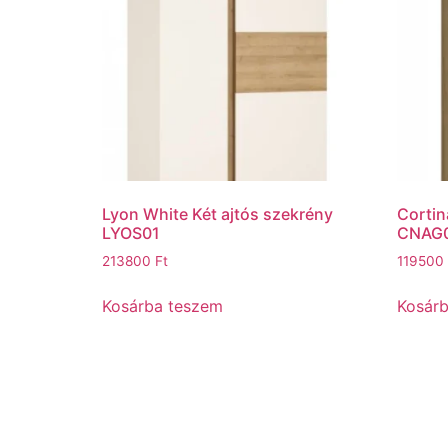
Lyon White Két ajtós szekrény
Cortin
LYOS01
CNAG
213800
Ft
119500
Kosárba teszem
Kosár