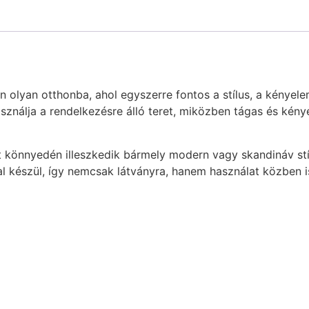
 olyan otthonba, ahol egyszerre fontos a stílus, a kényele
ználja a rendelkezésre álló teret, miközben tágas és kénye
iatt könnyedén illeszkedik bármely modern vagy skandináv st
al készül, így nemcsak látványra, hanem használat közben i