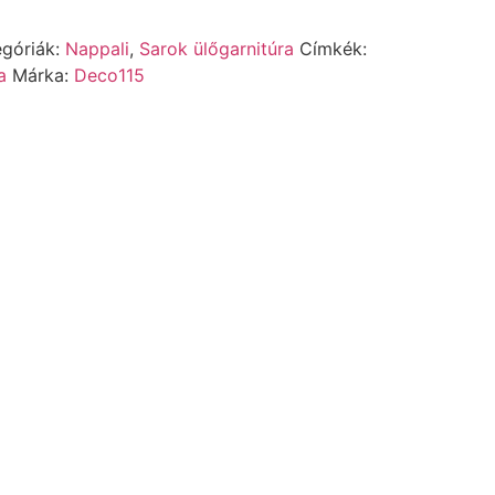
egóriák:
Nappali
,
Sarok ülőgarnitúra
Címkék:
a
Márka:
Deco115