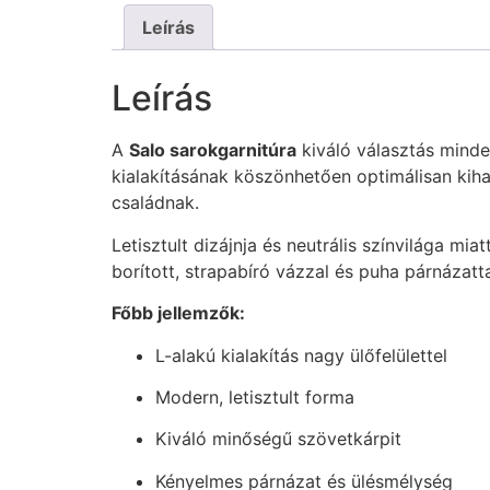
Leírás
Leírás
A
Salo sarokgarnitúra
kiváló választás minden
kialakításának köszönhetően optimálisan kihas
családnak.
Letisztult dizájnja és neutrális színvilága m
borított, strapabíró vázzal és puha párnázatt
Főbb jellemzők:
L-alakú kialakítás nagy ülőfelülettel
Modern, letisztult forma
Kiváló minőségű szövetkárpit
Kényelmes párnázat és ülésmélység