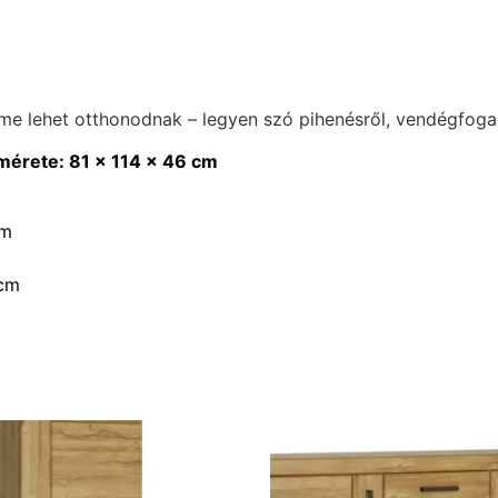
me lehet otthonodnak – legyen szó pihenésről, vendégfogad
mérete: 81 x 114 x 46 cm
cm
 cm