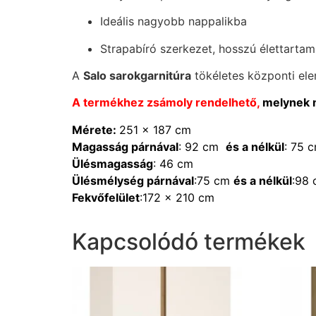
Ideális nagyobb nappalikba
Strapabíró szerkezet, hosszú élettartam
A
Salo sarokgarnitúra
tökéletes központi ele
A termékhez zsámoly rendelhető,
melynek
Mérete:
251 x 187 cm
Magasság párnával
: 92 cm
és a nélkül
: 75 
Ülésmagasság
: 46 cm
Ülésmélység párnával
:75 cm
és a nélkül
:98
Fekvőfelület
:172 x 210 cm
Kapcsolódó termékek