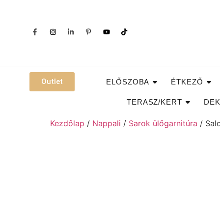
Outlet
ELŐSZOBA
ÉTKEZŐ
TERASZ/KERT
DEK
Kezdőlap
/
Nappali
/
Sarok ülőgarnitúra
/ Sal