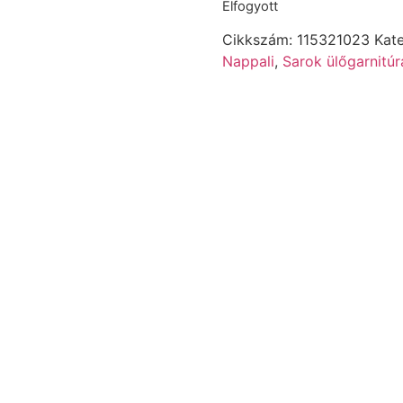
Elfogyott
Cikkszám:
115321023
Kat
Nappali
,
Sarok ülőgarnitúr