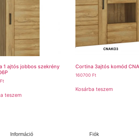
a 1 ajtós jobbos szekrény
Cortina 3ajtós komód CN
06P
160700
Ft
Ft
Kosárba teszem
ba teszem
Információ
Fiók