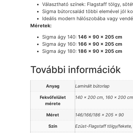
Választható színek: Flagstaff tölgy, söté
Sigma bútorcsalád többi elemével jól k
Ideális modern hálószobába vagy vend
Méretek:
Sigma ágy 140:
146 × 90 × 205 cm
Sigma ágy 160:
166 × 90 × 205 cm
Sigma ágy 180:
186 × 90 × 205 cm
További információk
Anyag
Laminált bútorlap
Fekvőfelület
140 x 200 cm, 160 x 200 cm
mérete
Méret
146/166/186 x 205 x 90
Szín
Ezüst-Flagstaff tölgy/fekete,