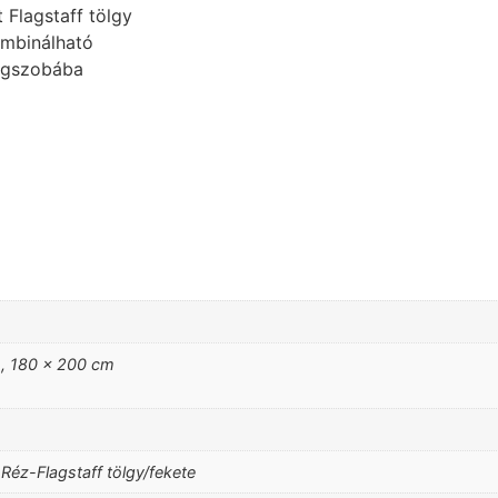
t Flagstaff tölgy
ombinálható
égszobába
, 180 x 200 cm
 Réz-Flagstaff tölgy/fekete