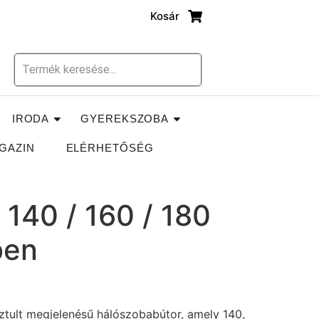
Kosár
IRODA
GYEREKSZOBA
GAZIN
ELÉRHETŐSÉG
140 / 160 / 180
ben
ztult megjelenésű hálószobabútor, amely 140,