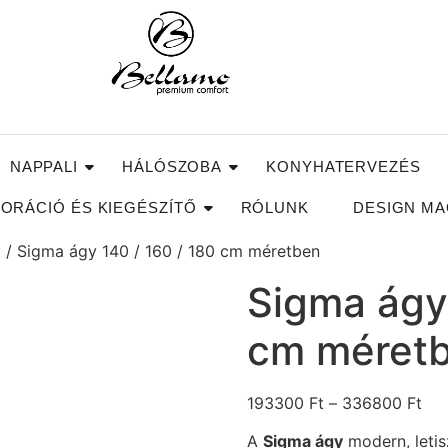
NAPPALI
HÁLÓSZOBA
KONYHATERVEZÉS
ORÁCIÓ ÉS KIEGÉSZÍTŐ
RÓLUNK
DESIGN MA
y
/ Sigma ágy 140 / 160 / 180 cm méretben
Sigma ágy 
cm méret
193300
Ft
–
336800
Ft
A
Sigma ágy
modern, letis