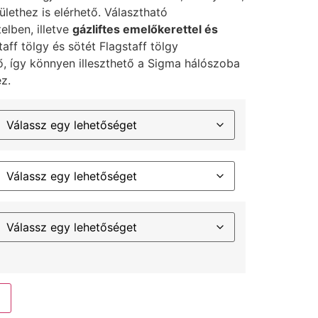
lethez is elérhető. Választható
telben, illetve
gázliftes emelőkerettel és
taff tölgy és sötét Flagstaff tölgy
ő, így könnyen illeszthető a Sigma hálószoba
z.