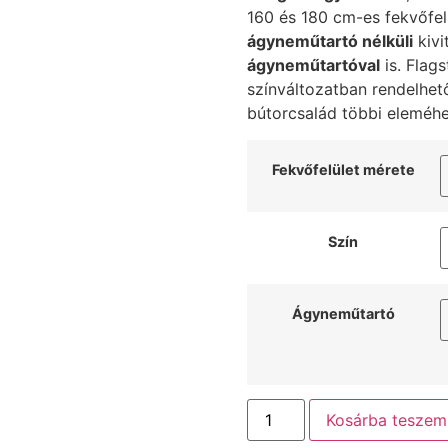
160 és 180 cm-es fekvőfelü
ágyneműtartó nélküli
kivi
ágyneműtartóval
is. Flags
színváltozatban rendelhet
bútorcsalád többi eleméhe
Fekvőfelület mérete
Szín
Ágyneműtartó
Kosárba teszem