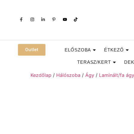
Outlet
ELŐSZOBA
ÉTKEZŐ
TERASZ/KERT
DEK
Kezdőlap
/
Hálószoba
/
Ágy
/
Laminált/fa ág