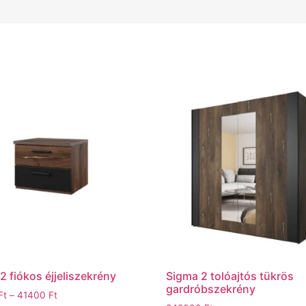
2 fiókos éjjeliszekrény
Sigma 2 tolóajtós tükrös
gardróbszekrény
Ft
–
41400
Ft