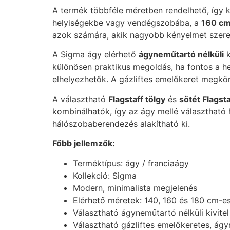
A termék többféle méretben rendelhető, így 
helyiségekbe vagy vendégszobába, a
160 cm
azok számára, akik nagyobb kényelmet szere
A Sigma ágy elérhető
ágyneműtartó nélküli
k
különösen praktikus megoldás, ha fontos a hel
elhelyezhetők. A gázliftes emelőkeret megkönn
A választható
Flagstaff tölgy
és
sötét Flagsta
kombinálhatók, így az ágy mellé választható 
hálószobaberendezés alakítható ki.
Főbb jellemzők:
Terméktípus: ágy / franciaágy
Kollekció: Sigma
Modern, minimalista megjelenés
Elérhető méretek: 140, 160 és 180 cm-es
Választható ágyneműtartó nélküli kivitel
Választható gázliftes emelőkeretes, ágy