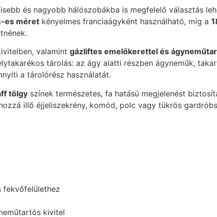
kisebb és nagyobb hálószobákba is megfelelő választás leh
-es méret
kényelmes franciaágyként használható, míg a
1
tnének.
ivitelben, valamint
gázliftes emelőkerettel és ágyneműtar
ytakarékos tárolás: az ágy alatti részben ágyneműk, takaró
yíti a tárolórész használatát.
ff tölgy
színek természetes, fa hatású megjelenést biztosít
hozzá illő éjjeliszekrény, komód, polc vagy tükrös gardrób
 fekvőfelülethez
neműtartós kivitel