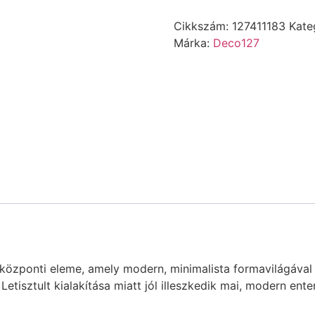
Cikkszám:
127411183
Kate
Márka:
Deco127
özponti eleme, amely modern, minimalista formavilágával é
etisztult kialakítása miatt jól illeszkedik mai, modern en