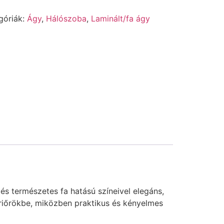
góriák:
Ágy
,
Hálószoba
,
Laminált/fa ágy
s természetes fa hatású színeivel elegáns,
teriőrökbe, miközben praktikus és kényelmes