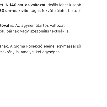
et. A
140 cm-es változat
ideális lehet kisebb
80 cm-es kivitel
tágas fekvőfelületet biztosít
tóval
is. Az ágyneműtartós változat
k, párnák vagy szezonális textíliák is
anak. A Sigma kollekció elemei egymással jól
szekrény is, amelyekkel egységes