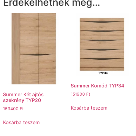
Érdekelhetnek még…
Summer Komód TYP34
Summer Két ajtós
151900
Ft
szekrény TYP20
Kosárba teszem
163400
Ft
Kosárba teszem