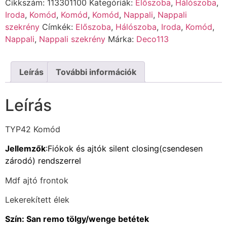
Cikkszám:
113301100
Kategóriák:
Előszoba
,
Hálószoba
,
Iroda
,
Komód
,
Komód
,
Komód
,
Nappali
,
Nappali
szekrény
Címkék:
Előszoba
,
Hálószoba
,
Iroda
,
Komód
,
Nappali
,
Nappali szekrény
Márka:
Deco113
Leírás
További információk
Leírás
TYP42 Komód
Jellemzők
:Fiókok és ajtók silent closing(csendesen
zárodó) rendszerrel
Mdf ajtó frontok
Lekerekített élek
Szín: San remo tölgy/wenge betétek