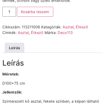
termék, otthoni vagy üzleti enteriőrbe.
Kosárba teszem
Cikkszám:
113211006
Kategóriák:
Asztal
,
Étkező
Címkék:
Asztal
,
Étkező
Márka:
Deco113
Leírás
Leírás
Méretek:
D100x75 cm
Jellemzők:
Szinterezett kő asztal, fekete színben, a képen látható