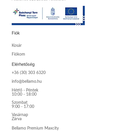
Fiók
Kosár
Fiókom
Elérhetőség
+36 (30) 303 6320
info@bellamo.hu
Hétfő - Péntek
10:00 - 18:00
Szombat
9:00 - 17:00
Vasárnap
Zárva
Bellamo Premium Maxcity