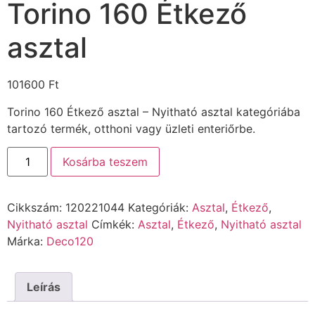
Torino 160 Étkező
asztal
101600
Ft
Torino 160 Étkező asztal – Nyitható asztal kategóriába
tartozó termék, otthoni vagy üzleti enteriőrbe.
Kosárba teszem
Cikkszám:
120221044
Kategóriák:
Asztal
,
Étkező
,
Nyitható asztal
Címkék:
Asztal
,
Étkező
,
Nyitható asztal
Márka:
Deco120
Leírás