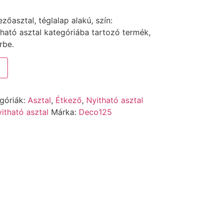
őasztal, téglalap alakú, szín:
tható asztal kategóriába tartozó termék,
rbe.
góriák:
Asztal
,
Étkező
,
Nyitható asztal
itható asztal
Márka:
Deco125