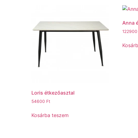
Anna é
12290
Kosár
Loris étkezőasztal
54600
Ft
Kosárba teszem