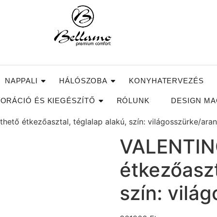
NAPPALI
HÁLÓSZOBA
KONYHATERVEZÉS
ORÁCIÓ ÉS KIEGÉSZÍTŐ
RÓLUNK
DESIGN MA
ető étkezőasztal, téglalap alakú, szín: világosszürke/ara
VALENTINO
étkezőaszt
szín: vilá