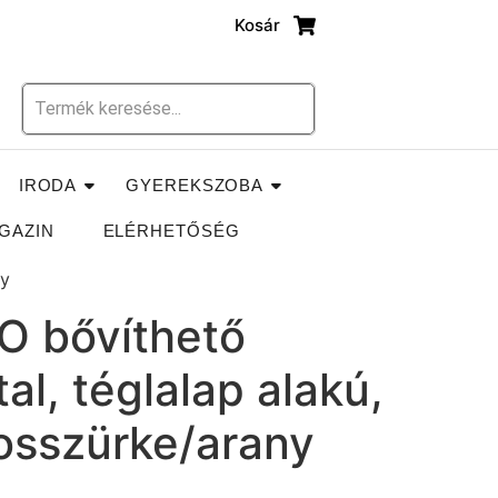
Kosár
IRODA
GYEREKSZOBA
GAZIN
ELÉRHETŐSÉG
ny
 bővíthető
al, téglalap alakú,
gosszürke/arany