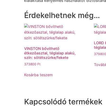
kialakítása kényelmes használatot biztosítan
Érdekelhetnek még…
LORD b
téglala
VINSTON bővíthető
étkezőasztal, téglalap alakú,
37980
szín: sötétszürke/fekete
Továb
373800
Ft
Kosárba teszem
Kapcsolódó termékek