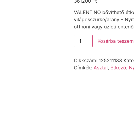
361200
Ft
VALENTINO bővíthető étkez
világosszürke/arany – Nyi
otthoni vagy üzleti enteriő
Kosárba teszem
Cikkszám:
125211183
Kate
Címkék:
Asztal
,
Étkező
,
Ny