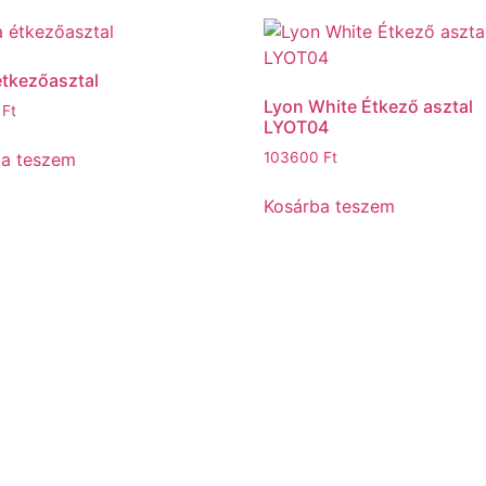
tkezőasztal
Lyon White Étkező asztal
0
Ft
LYOT04
ba teszem
103600
Ft
Kosárba teszem