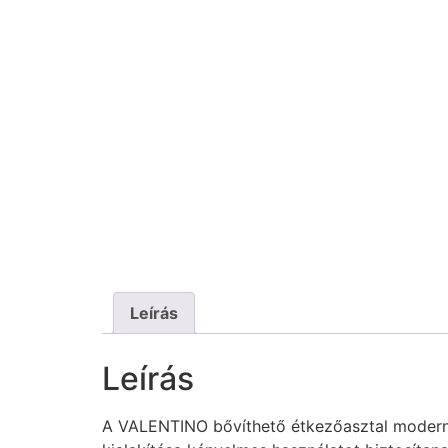
Leírás
Leírás
A VALENTINO bővíthető étkezőasztal modern k