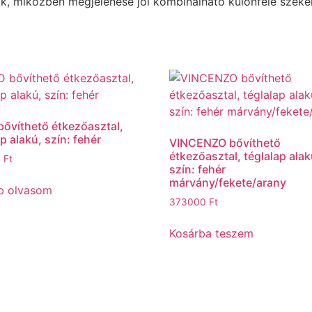
ak, miközben megjelenése jól kombinálható különféle székek
ővíthető étkezőasztal,
p alakú, szín: fehér
VINCENZO bővíthető
étkezőasztal, téglalap alak
0
Ft
szín: fehér
márvány/fekete/arany
b olvasom
373000
Ft
Kosárba teszem