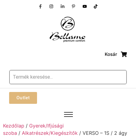
Kosár
Outlet
Kezdőlap
/
Gyerek/Ifjúsági
szoba
/
Alkatrészek/Kiegészítők
/ VERSO – 1S / 2 ágy