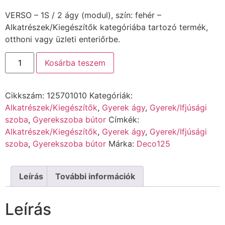
VERSO – 1S / 2 ágy (modul), szín: fehér –
Alkatrészek/Kiegészítők kategóriába tartozó termék,
otthoni vagy üzleti enteriőrbe.
Kosárba teszem
Cikkszám:
125701010
Kategóriák:
Alkatrészek/Kiegészítők
,
Gyerek ágy
,
Gyerek/Ifjúsági
szoba
,
Gyerekszoba bútor
Címkék:
Alkatrészek/Kiegészítők
,
Gyerek ágy
,
Gyerek/Ifjúsági
szoba
,
Gyerekszoba bútor
Márka:
Deco125
Leírás
További információk
Leírás