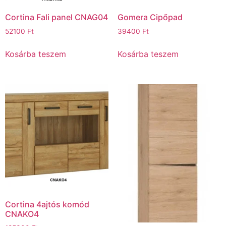
Cortina Fali panel CNAG04
Gomera Cipőpad
52100
Ft
39400
Ft
Kosárba teszem
Kosárba teszem
Cortina 4ajtós komód
CNAKO4