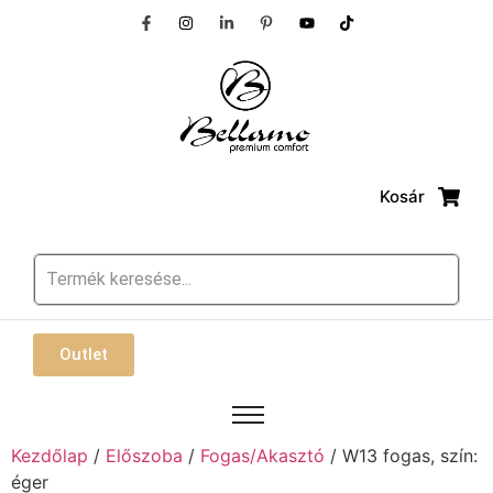
Kosár
Outlet
Kezdőlap
/
Előszoba
/
Fogas/Akasztó
/ W13 fogas, szín:
éger