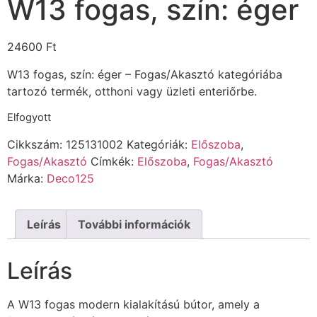
W13 fogas, szín: éger
24600
Ft
W13 fogas, szín: éger – Fogas/Akasztó kategóriába
tartozó termék, otthoni vagy üzleti enteriőrbe.
Elfogyott
Cikkszám:
125131002
Kategóriák:
Előszoba
,
Fogas/Akasztó
Címkék:
Előszoba
,
Fogas/Akasztó
Márka:
Deco125
Leírás
További információk
Leírás
A W13 fogas modern kialakítású bútor, amely a