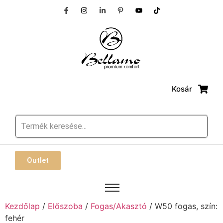
Kosár
Outlet
Kezdőlap
/
Előszoba
/
Fogas/Akasztó
/ W50 fogas, szín:
fehér