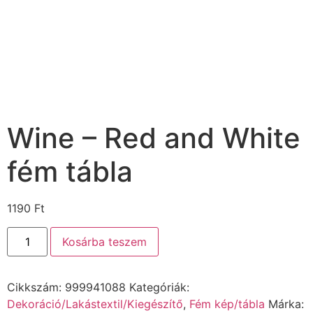
Wine – Red and White
fém tábla
1190
Ft
Kosárba teszem
Cikkszám:
999941088
Kategóriák:
Dekoráció/Lakástextil/Kiegészítő
,
Fém kép/tábla
Márka: