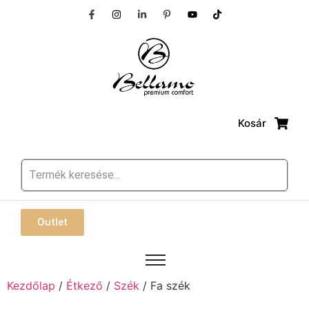
Kosár
Outlet
Kezdőlap
/
Étkező
/
Szék
/ Fa szék