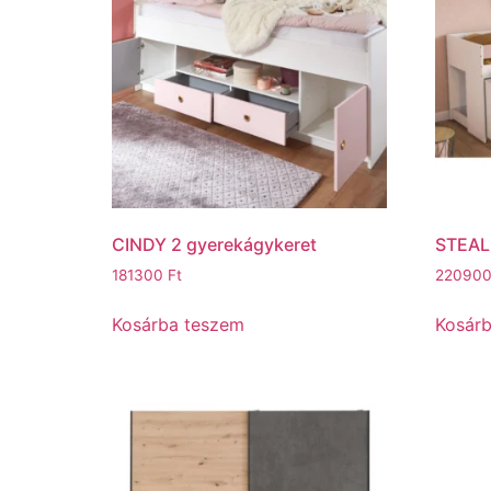
CINDY 2 gyerekágykeret
STEAL
181300
Ft
22090
Kosárba teszem
Kosár