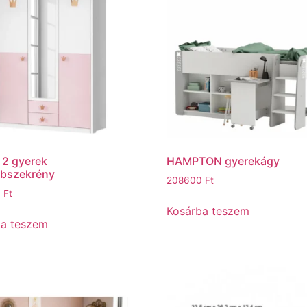
 2 gyerek
HAMPTON gyerekágy
óbszekrény
208600
Ft
0
Ft
Kosárba teszem
ba teszem