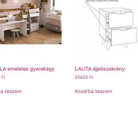
LA emeletes gyerekágy
LALITA éjjeliszekrény
0
Ft
55400
Ft
ba teszem
Kosárba teszem