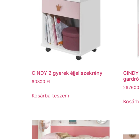
CINDY 2 gyerek éjjeliszekrény
CINDY
gardr
60800
Ft
26760
Kosárba teszem
Kosár